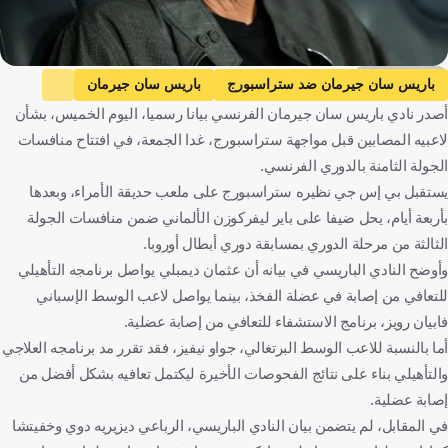
Getty Images
باريس سان جيرمان ضد ستراسبورج
باريس سان جيرمان
أصدر نادي باريس سان جيرمان الفرنسي بيانا رسميا، اليوم الخميس، بشأن
ستراسبورج
الدوري الفرنسي
عثمان ديمبيلي
ديزيري دوي
لاعبيه المصابين قبل مواجهة ستراسبورج، غدا الجمعة، في افتتاح منافسات
فابيان رويز
جواو نيفيس
خفيتشا كفاراتسخيليا
سيني مايولو
الجولة الثامنة بالدوري الفرنسي.
ماركوينيوس
لويس إنريكي
فرنسا
إسبانيا
البرتغال
يستقبل بي إس جي نظيره ستراسبورج على ملعب حديقة الأمراء، وبعدها
جورجيا
البرازيل
كرة قدم
بأربعة أيام، يحل ضيفا على باير ليفركوزن الألماني ضمن منافسات الجولة
الثالثة من مرحلة الدوري بمسابقة دوري أبطال أوروبا.
وأوضح النادي الباريسي في بيانه أن عثمان ديمبلي يواصل برنامجه التأهيلي
للتعافي من إصابة في عضلة الفخذ، بينما يواصل لاعب الوسط الإسباني
فابيان رويز، برنامج الاستشفاء للتعافي من إصابة عضلية.
أما بالنسبة للاعب الوسط البرتغالي، جواو نيفيز، فقد تقرر مد برنامجه العلاجي
والتأهيلي بناء على نتائج الفحوصات الأخيرة ليكتمل تعافيه بشكل أفضل من
إصابة عضلية.
في المقابل، لم يتضمن بيان النادي الباريسي، الرباعي ديزيريه دوي وخفيتشا