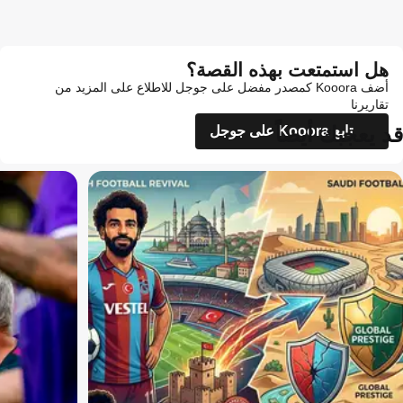
هل استمتعت بهذه القصة؟
أضف Kooora كمصدر مفضل على جوجل للاطلاع على المزيد من
تقاريرنا
قد يعجبك أيضاً
تابع Kooora على جوجل