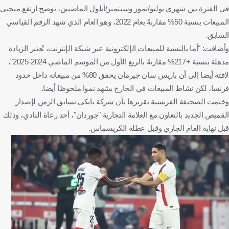
في الفترة بين شهري يوليو/تموز وسبتمبر/أيلول الماضيين، توضح ارتفع منحنى
المبيعات بنسبة 50% مقارنةً بعام 2022، وهو العام الذي شهد الرقم القياسي
السابق.
وأضافت: "أما بالنسبة للمبيعات الإلكترونية عبر شبكة الإنترنت، تُعتبر الزيادة
مذهلة بنسبة +217% مقارنةً بالربع الأول من الموسم الماضي 2024-2025"،
لافتة أيضا إلى أن باريس سان جيرمان يحقق 80% من مبيعاته داخل حدود
فرنسا، لكن نشاط المبيعات في الخارج يشهد نموا ملحوظا أيضا.
وختمت الصحيفة الفرنسية تقريرها بأن شركة نايكي تسابق الزمن لإصدار
القميص الجديد بالتعاون مع العلامة التجارية "جوردان"، أحد رعاة النادي، وذلك
قبل نهاية العام الجاري وقبل عطلة الكريسماس.