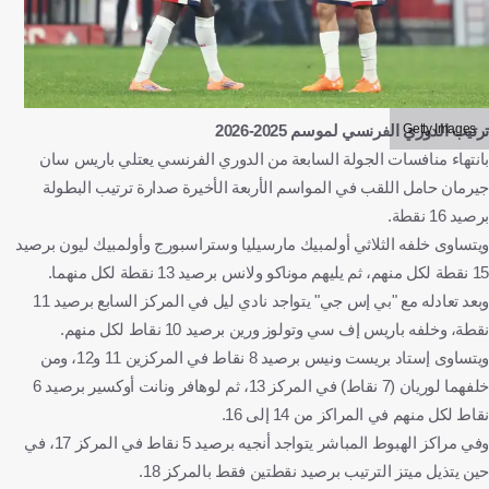
Getty Images
ترتيب الدوري الفرنسي لموسم 2025-2026
بانتهاء منافسات الجولة السابعة من الدوري الفرنسي يعتلي باريس سان
جيرمان حامل اللقب في المواسم الأربعة الأخيرة صدارة ترتيب البطولة
برصيد 16 نقطة.
ويتساوى خلفه الثلاثي أولمبيك مارسيليا وستراسبورج وأولمبيك ليون برصيد
15 نقطة لكل منهم، ثم يليهم موناكو ولانس برصيد 13 نقطة لكل منهما.
وبعد تعادله مع "بي إس جي" يتواجد نادي ليل في المركز السابع برصيد 11
نقطة، وخلفه باريس إف سي وتولوز ورين برصيد 10 نقاط لكل منهم.
ويتساوى إستاد بريست ونيس برصيد 8 نقاط في المركزين 11 و12، ومن
خلفهما لوريان (7 نقاط) في المركز 13، ثم لوهافر ونانت أوكسير برصيد 6
نقاط لكل منهم في المراكز من 14 إلى 16.
وفي مراكز الهبوط المباشر يتواجد أنجيه برصيد 5 نقاط في المركز 17، في
حين يتذيل ميتز الترتيب برصيد نقطتين فقط بالمركز 18.