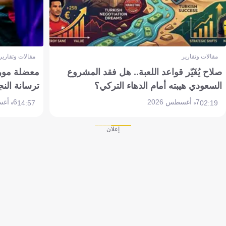
مقالات وتقارير
مقالات وتقارير
صلاح يُغَيّر قواعد اللعبة.. هل فقد المشروع
معضلة مورين
السعودي هيبته أمام الدهاء التركي؟
ترسانة النج
7 أغسطس 2026
6 أغسطس 2026
14:57
02:19
إعلان