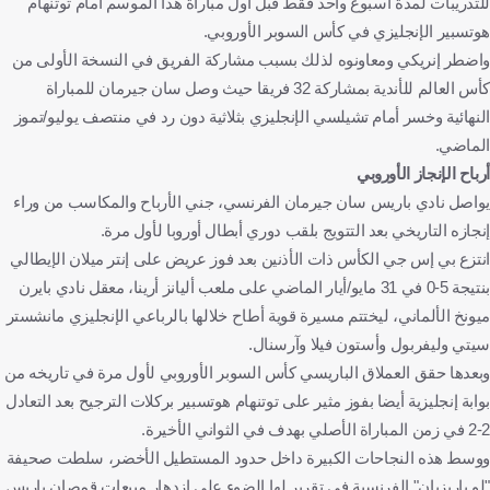
للتدريبات لمدة أسبوع واحد فقط قبل أول مباراة هذا الموسم أمام توتنهام
هوتسبير الإنجليزي في كأس السوبر الأوروبي.
واضطر إنريكي ومعاونوه لذلك بسبب مشاركة الفريق في النسخة الأولى من
كأس العالم للأندية بمشاركة 32 فريقا حيث وصل سان جيرمان للمباراة
النهائية وخسر أمام تشيلسي الإنجليزي بثلاثية دون رد في منتصف يوليو/تموز
الماضي.
أرباح الإنجاز الأوروبي
يواصل نادي باريس سان جيرمان الفرنسي، جني الأرباح والمكاسب من وراء
إنجازه التاريخي بعد التتويج بلقب دوري أبطال أوروبا لأول مرة.
انتزع بي إس جي الكأس ذات الأذنين بعد فوز عريض على إنتر ميلان الإيطالي
بنتيجة 5-0 في 31 مايو/أيار الماضي على ملعب أليانز أرينا، معقل نادي بايرن
ميونخ الألماني، ليختتم مسيرة قوية أطاح خلالها بالرباعي الإنجليزي مانشستر
سيتي وليفربول وأستون فيلا وآرسنال.
وبعدها حقق العملاق الباريسي كأس السوبر الأوروبي لأول مرة في تاريخه من
بوابة إنجليزية أيضا بفوز مثير على توتنهام هوتسبير بركلات الترجيح بعد التعادل
2-2 في زمن المباراة الأصلي بهدف في الثواني الأخيرة.
ووسط هذه النجاحات الكبيرة داخل حدود المستطيل الأخضر، سلطت صحيفة
"لو باريزيان" الفرنسية في تقرير لها الضوء على ازدهار مبيعات قمصان باريس