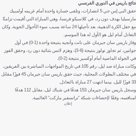
نتائج باريس في الدوري الفرنسي
حقق البي إس جي 5 انتصارات، وتلقى خسارة واحدة أمام غريمه أولمبيك
مارسيليا بهدف دون رد، في كلاسيكو فرنسا، وهي المباراة التي أقيمت تزامنًا
مع حفل الكرة الذهبية، بعد تأجيلها 24 ساعة بسبب سوء الأحوال الجوية، وكان
التعادل أمام ليل هو الأول له هذا الموسم.
وفاز باريس سان جيرمان على نانت وأنجيه بنتيجة واحدة (1-0) في أول
جولتين، ثم تجاوز تولوز بنتيجة (6-3)، وهزم لانس بثنائية دون رد، وحقق الفوز
في الجولة الماضية أمام أوكسير بنتيجة (2-0).
وكانت مباراة ضد ليل، رقم 105 في تاريخ المواجهات المباشرة بين الفريقين،
في مختلف البطولات المحلية، حيث حقق باريس سان جيرمان 45 فوزًا مقابل
33 فوزًا لليل، بينما انتهت 27 مباراة بالتعادل.
وسجل باريس سان جيرمان 153 هدفًا في شباك ليل، مقابل 112 هدفًا
لمنافسه، وفقًا لإحصاءات شبكة "ترانسفير ماركت" العالمية.
إعلان