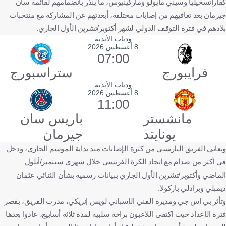
كفاراتسخيليا وسيني مايولو وماركينيوس، ما ينذر بانضمامهم لقائمة سان
جيرمان بعد تعافيهم من إصابات مختلفة، أبعدتهم عن المشاركة مع منتخبات
بلادهم في فترة التوقف الدولي لشهر أكتوبر/تشرين الأول الجاري.
وديات الأندية
8 أغسطس 2026
07:00
فرايبورج
ستراسبورج
وديات الأندية
8 أغسطس 2026
11:00
مانشستر
باريس سان
يونايتد
جيرمان
ويعاني الفريق الباريسي من كثرة الإصابات منذ بداية الموسم الجاري، ودخل
في أكثر من صدام مع اتحاد الكرة الفرنسي خلال شهري سبتمبر/أيلول
الماضي وأكتوبر/تشرين الأول الجاري ببيانات رسمية بشأن الثنائي عثمان
ديمبلي وبرادلي باركولا.
وتأثر بي إس جي ومديره الفني الإسباني لويس إنريكي، مدرب الفريق، بقصر
فترة الإعداد حيث اكتفى اللاعبون براحة سلبية لمدة ثلاثة أسابيع، عادوا بعدها