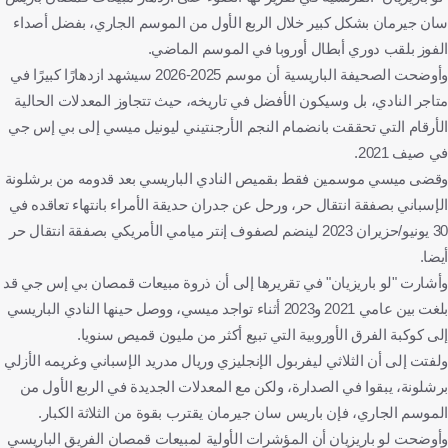
سان جيرمان بشكل كبير خلال الربع الأول من الموسم الجاري، بفضل أصداء
الفوز بلقب دوري أبطال أوروبا في الموسم الماضي.
وأوضحت الصحيفة الباريسية أن موسم 2025-2026 سيشهد ازدهارًا كبيرًا في
متاجر النادي، بل وسيكون الأفضل في تاريخه، حيث تتجاوز المعدلات الحالية
الأرقام التي تحققت بانضمام النجم الأرجنتيني ليونيل ميسي إلى بي إس جي
في صيف 2021.
وقضى ميسي موسمين فقط بقميص النادي الباريسي بعد قدومه من برشلونة
الإسباني بصفقة انتقال حر، ورحل عن جدران حديقة الأمراء بانتهاء تعاقده في
30 يونيو/حزيران 2023 لينضم لصفوف إنتر ميامي الأمريكي بصفقة انتقال حر
أيضا.
وأشارت "لو باريزيان" في تقريرها إلى أن ذروة مبيعات قمصان بي إس جي قد
بلغت بين عامي 2021 و2023 أثناء تواجد ميسي، ووصل حينها النادي الباريسي
إلى كوكبة الفرق الأوروبية التي تبيع أكثر من مليون قميص سنويا.
ولفتت إلى أن الثلاثي ليفربول الإنجليزي وريال مدريد الإسباني وغريمه الأزلي
برشلونة، يبقوا في الصدارة، ولكن مع المعدلات الجديدة في الربع الأول من
الموسم الجاري، فإن باريس سان جيرمان يقترب بقوة من الثلاثة الكبار.
وأوضحت لو باريزيان أن المؤشرات الأولية لمبيعات قمصان الفريق الباريسي