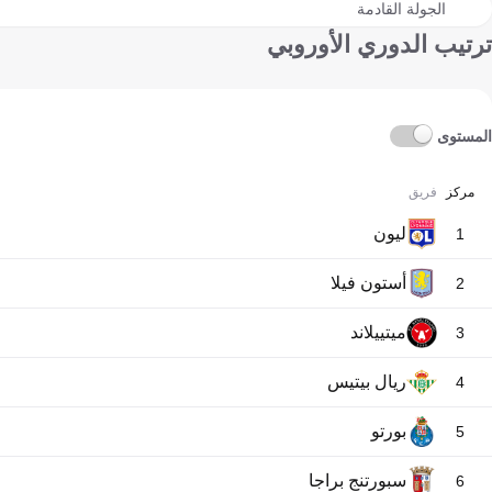
الجولة القادمة
ترتيب الدوري الأوروبي
المستوى
مركز
فريق
ليون
1
أستون فيلا
2
ميتييلاند
3
ريال بيتيس
4
بورتو
5
سبورتنج براجا
6