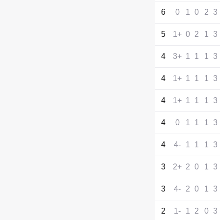
6
0
1
0
2
3
5
+1
0
2
1
3
4
+3
1
1
1
3
4
+1
1
1
1
3
4
+1
1
1
1
3
4
0
1
1
1
3
4
-4
1
1
1
3
3
+2
2
0
1
3
3
-4
2
0
1
3
2
-1
1
2
0
3