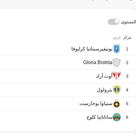
المستوى
مركز
فريق
يونيفيرسيتاتيا كرايوفا
1
Gloria Bistrita
2
أوت آراد
3
بترولول
4
ستياوا بوخارست
5
ساناتاتيا كلوج
6