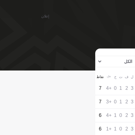
إعلان
الكل
ل
ف
ت
خ
+/-
نقاط
7
+4
0
1
2
3
7
+3
0
1
2
3
6
+4
1
0
2
3
6
+1
1
0
2
3