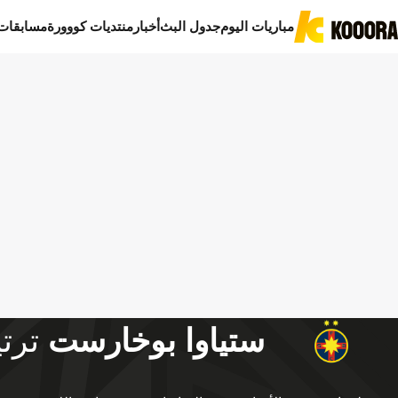
مباريات اليوم
جدول البث
أخبار
منتديات كووورة
مسابقات
ستياوا بوخارست
ترت