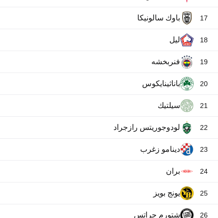
باوك سالونيكا
17
ليل
18
فنربخشه
19
باناثينايكوس
20
سيلتيك
21
لودوجوريتس رازجراد
22
دينامو زغرب
23
بران
24
يونج بويز
25
شتورم جراتس
26