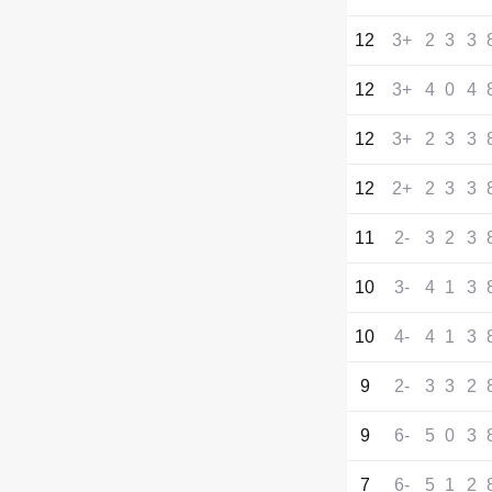
12
+3
2
3
3
12
+3
4
0
4
12
+3
2
3
3
12
+2
2
3
3
11
-2
3
2
3
10
-3
4
1
3
10
-4
4
1
3
9
-2
3
3
2
9
-6
5
0
3
7
-6
5
1
2