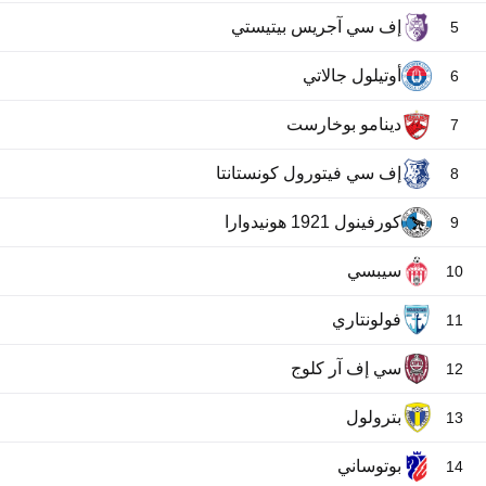
إف سي آجريس بيتيستي
5
أوتيلول جالاتي
6
دينامو بوخارست
7
إف سي فيتورول كونستانتا
8
كورفينول 1921 هونيدوارا
9
سيبسي
10
فولونتاري
11
سي إف آر كلوج
12
بترولول
13
بوتوساني
14