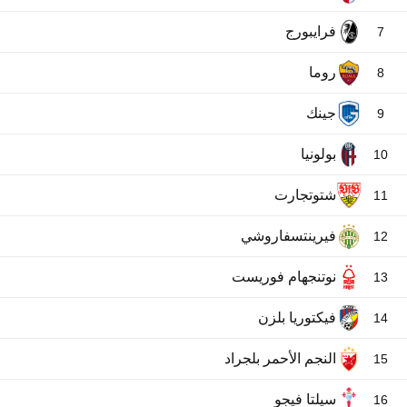
فرايبورج
7
روما
8
جينك
9
بولونيا
10
شتوتجارت
11
فيرينتسفاروشي
12
نوتنجهام فوريست
13
فيكتوريا بلزن
14
النجم الأحمر بلجراد
15
سيلتا فيجو
16