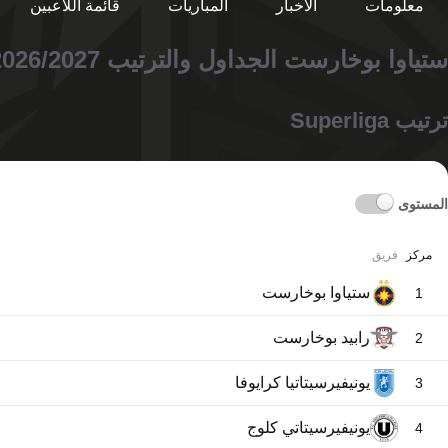
معلومات
الأخبار
المباريات
قائمة اللاعبين
ستياوا بوخارست الجداول والترتيب 2026/2027
ترتيب Superliga
المستوى
مركز
فريق
ستياوا بوخارست
1
رابيد بوخارست
2
يونيفيرسيتاتيا كرايوفا
3
يونيفيرسيتاتي كلوج
4