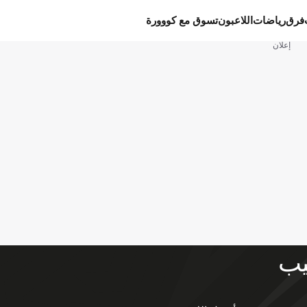
فرق
رياضات
اللاعبون
تسوق مع كووورة
إعلان
يب