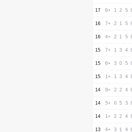
17
+6
1
2
5
16
+7
2
1
5
16
+4
2
1
5
15
+7
1
3
4
15
+6
3
0
5
15
+1
1
3
4
14
+8
2
2
4
14
+5
0
5
3
14
+1
2
2
4
13
+4
3
1
4