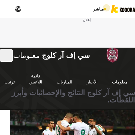
مباشر
إعلان
سي إف آر كلوج
معلومات
قائمة
معلومات
الأخبار
المباريات
اللاعبين
ترتيب
سي إف آر كلوج النتائج والإحصائيات وأبرز
اللقطات.