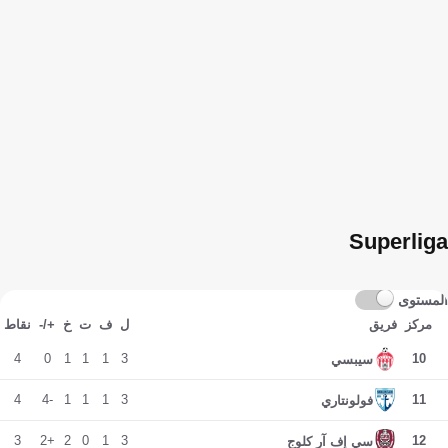
Superliga
المستوى
مركز
فريق
ل
ف
ت
خ
+/-
نقاط
4
0
1
1
1
3
10
سيبسي
4
-4
1
1
1
3
11
فولونتاري
3
+2
2
0
1
3
12
سي إف آر كلوج