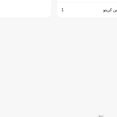
ين كريتو
1
إعلان