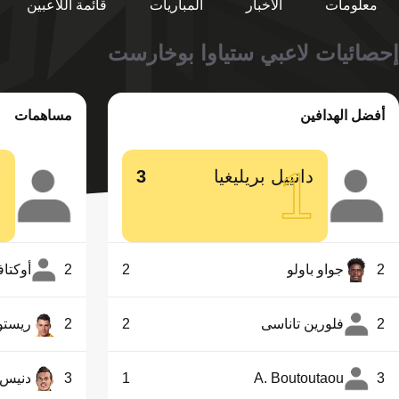
معلومات
الأخبار
المباريات
قائمة اللاعبين
إحصائيات لاعبي ستياوا بوخارست
أفضل الهدافين
مساهمات
1
1
دانييل بريليغيا
3
خ
2
جواو باولو
2
2
أوكتاف
2
فلورين تاناسى
2
2
ريستو
3
A. Boutoutaou
1
3
دنيس 