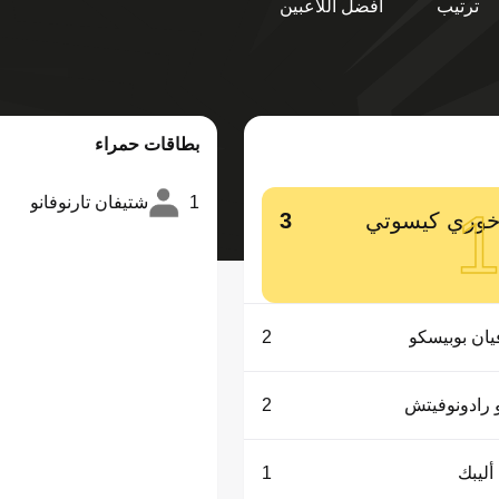
ترتيب
أفضل اللاعبين
بطاقات حمراء
1
شتيفان تارنوفانو
وري كيسوتي
3
يان بوبيسكو
2
 رادونوفيتش
2
أليبك
1