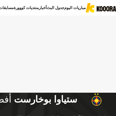
مباريات اليوم
جدول البث
أخبار
منتديات كووورة
مسابقات
ستياوا بوخارست
أفض