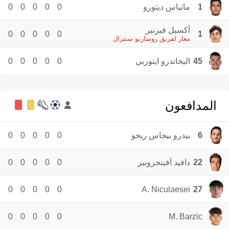
1
ماتياس ديتورو
0
0
0
0
0
آكسيل فيرنير
0
0
0
0
0
1
معار لفريق روساريو سنترال
45
اليخاندرو ايتوربي
0
0
0
0
0
المدافعون
6
بيدرو بيجاس ريجو
0
0
0
0
0
22
دافيد أفينجروبير
0
0
0
0
0
0
0
0
0
0
A. Niculaesei
27
0
0
0
0
0
M. Barzic