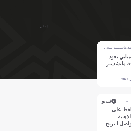
إعلان
ضد مانشستر سيتي
 مبابي يعود
ة مانشستر
اني
فيديو
افظ على
ذهبية..
واصل الترنح