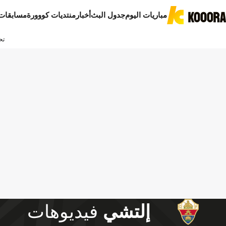
مباريات اليوم
جدول البث
أخبار
منتديات كووورة
مسابقات
تح
إلتشي
فيديوهات