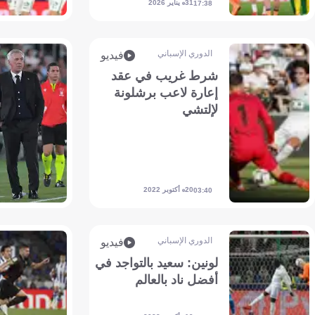
31 يناير 2026
17:38
الدوري الإسباني
فيديو
شرط غريب في عقد
إعارة لاعب برشلونة
لإلتشي
20 أكتوبر 2022
03:40
الدوري الإسباني
فيديو
لونين: سعيد بالتواجد في
أفضل ناد بالعالم