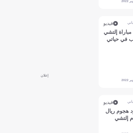
اني
فيديو
مباراة إلتشي
ب في حياتي
إعلان
اني
فيديو
ود هجوم ريال
م إلتشي