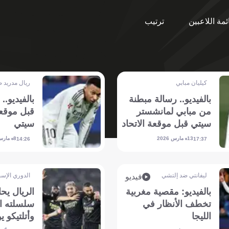
ئمة اللاعبين
ترتيب
كيليان مبابي
ريال مدريد 
بالفيديو.. رسالة مبطنة
بالفيديو..
من مبابي لمانشستر
قبل موقع
سيتي قبل موقعة الاتحاد
سيتي
13 مارس 2026
8 مارس 2026
14:26
17:37
ليفانتي ضد إلتشي
الدوري الإسب
فيديو
بالفيديو: مقصية مغربية
الريال يح
تخطف الأنظار في
سلسلته ال
الليجا
وأتلتيكو ي