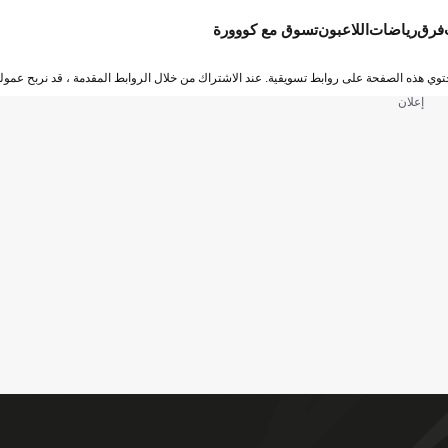
فرق
رياضات
اللاعبون
تسوق مع كووورة
توي هذه الصفحة على روابط تسويقية. عند الاشتراك من خلال الروابط المقدمة ، قد نربح عمولة
إعلان