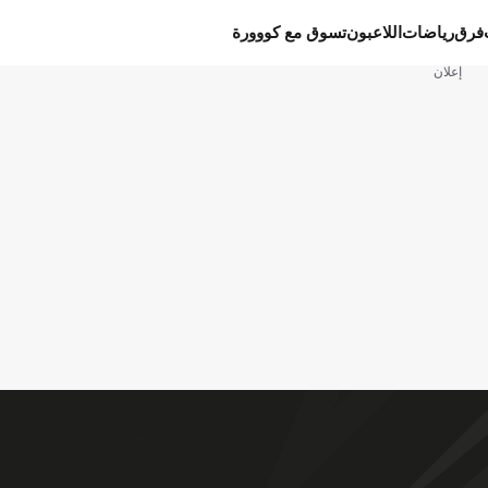
فرق
رياضات
اللاعبون
تسوق مع كووورة
إعلان