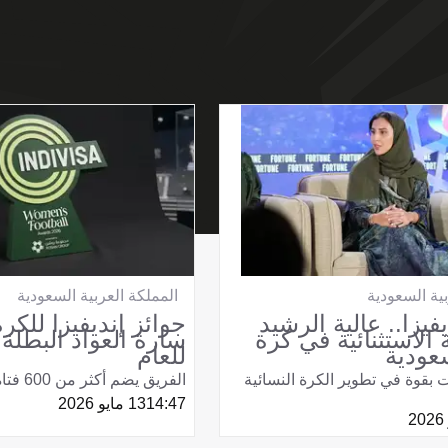
بية السعودية
المملكة العربية السعودية
فيزا.. عالية الرشيد
جوائز إنديفيزا للكرة
الاستثنائية في كرة
سارة العواد البطلة 
عودية
للعام
بقوة في تطوير الكرة النسائية
الفريق يضم أكثر من 600 فتاة
14:47
13 مايو 2026