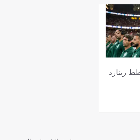
ط رينارد