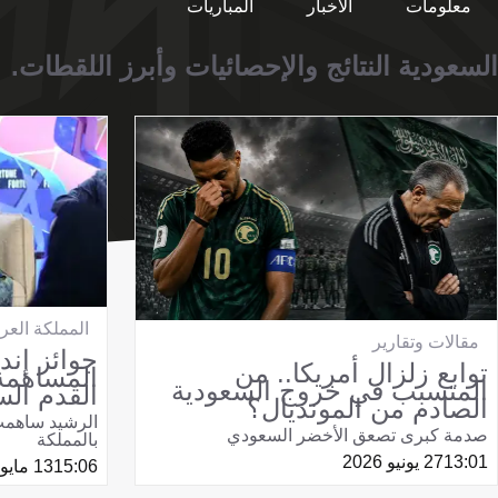
معلومات
الأخبار
المباريات
السعودية النتائج والإحصائيات وأبرز اللقطات.
المملكة العر
مقالات وتقارير
جوائز إندي
توابع زلزال أمريكا.. من
المساهمة 
المتسبب في خروج السعودية
القدم الس
الصادم من المونديال؟
الرشيد ساهمت 
صدمة كبرى تصعق الأخضر السعودي
بالمملكة
13:01
27 يونيو 2026
15:06
13 مايو 2026