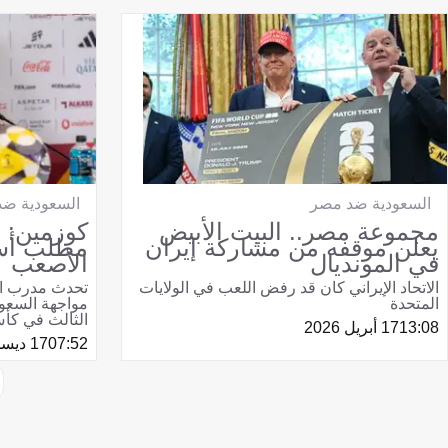
السعودية ضد مصر
السعودية ضد 
مجموعة مصر.. البيت الأبيض
كوزمين: ا
يعلن موقفه من مشاركة إيران
مطلب أسا
في المونديال
الأصعب
الاتحاد الإيراني كان قد رفض اللعب في الولايات
تحدث مدرب ال
المتحدة
مواجهة السعود
الثالث في كأس
13:08
17 أبريل 2026
07:52
17 ديسمبر 2025