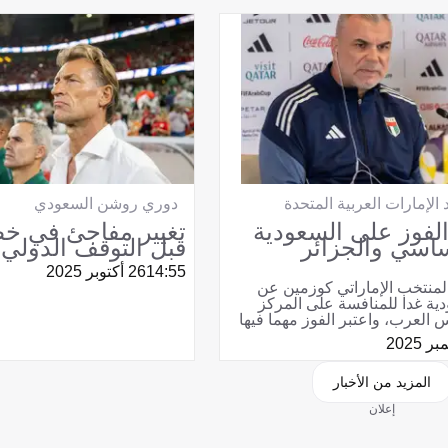
الإمارات العربية المتحدة
دوري روشن السعودي
لفوز على السعودية
تغيير مفاجئ في خط
سي والجزائر
قبل التوقف الدولي
14:55
26 أكتوبر 2025
منتخب الإماراتي كوزمين عن
ية غدا للمنافسة على المركز
 العرب، واعتبر الفوز مهما فيها
المزيد من الأخبار
إعلان