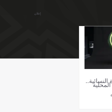
إعلان
 النسائية..
المحلية