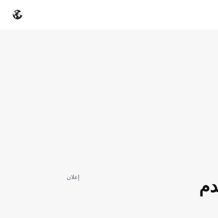
إعلان
دم