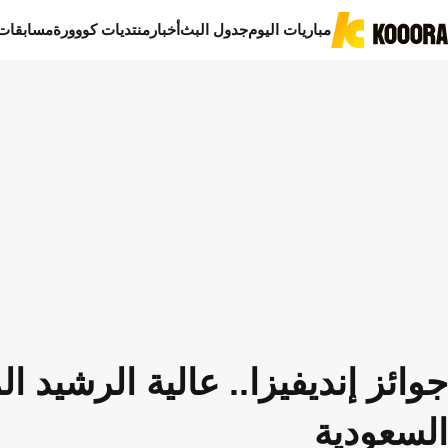
مباريات اليوم
جدول البث
أخبار
منتديات كووورة
مسابقات
جوائز إنديفيزا.. عالية الرشيد ا
السعودية