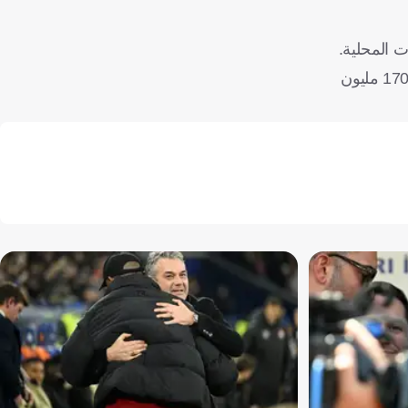
ت المحلية.
وتحظى هذه الفعالية بتغطية إعلامية واسعة من شبكة "فوتبولكو"، التي تضم منصات "جول" و"كووورة" و"إنديفيزا"، وتصل لأكثر من 170 مليون