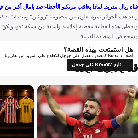
قناة ريال مدريد: لماذا يعاقب مرتكبو الأخطاء ضد يامال أكثر من 
وتعد هذه الجوائز ثمرة تعاون بين مجموعة "روشن" ومنصة "إنديفيز
مشجع في المنطقة العربية.
هل استمتعت بهذه القصة؟
أضف Kooora كمصدر مفضل على جوجل للاطلاع على المزيد من تقاريرنا
قد يعجبك أيضاً
تابع Kooora على جوجل