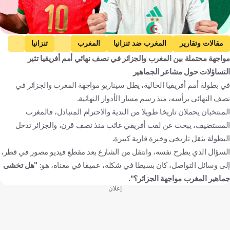
مقالات وتقارير
المغرب ضد تنزانيا
المغرب
تنزانيا
مواجهة محتملة بين المغرب والجزائر في نصف نهائي أمم أفريقيا تثير
كأس أمم إفريقيا
الجزائر ضد الكونغو الديمقراطية
الجزائر
التساؤلات حول مشاعر الجماهير
الكونغو الديمقراطية
أشرف حكيمي
براهيم دياز
في بطولة أمم أفريقيا الحالية، يطل سيناريو مواجهة المغرب والجزائر في
أيوب الكعبي
لوكا زيدان
بغداد بونجاح
المغرب
تنزانيا
نصف النهائي برأسه، منذ رسم مسار الأدوار النهائية.
الجزائر
الكونغو - كينشاسا
كرة قدم
المنتخبان يحملان تاريخا طويلا من الندية والاحترام المتبادل، فالمغرب
المستضيف، يبحث عن لقب أفريقي غائب منذ نصف قرن، والجزائر تدخل
البطولة بثقل تاريخي وخبرة قارية كبيرة.
السؤال الذي يطرح نفسه، وانتقل من الشارع بعد مقطع فيديو مصور في قطر،
إلى وسائل التواصل، كان بسيطا في شكله، عميقا في معناه، هو:
"هل تخشى
جماهير المغرب مواجهة الجزائر؟".
إعلان