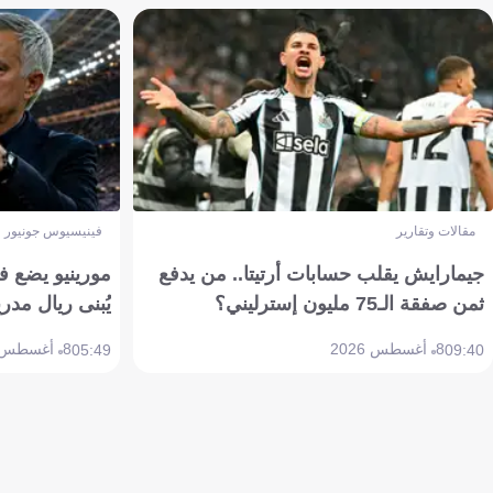
مقالات وتقارير
فينيسيوس جونيور
جيمارايش يقلب حسابات أرتيتا.. من يدفع
مورينيو يضع ف
ثمن صفقة الـ75 مليون إسترليني؟
يُبنى ريال مدري
8 أغسطس 2026
8 أغسطس 2026
05:49
09:40