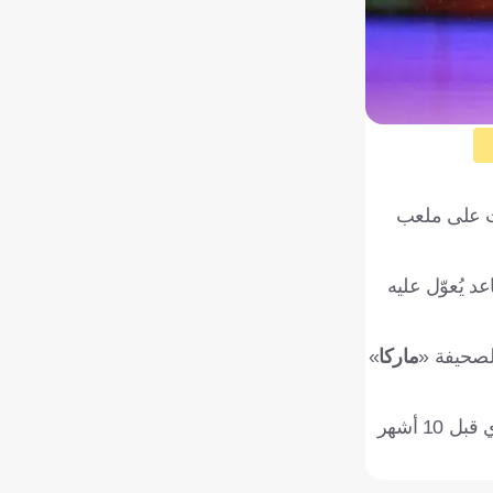
بت على ملعب
د يُعوّل عليه
لصحيفة «
ماركا
»
قبل عام واحد فقط، كان ديوماندي يخطو خطواته الأولى في أميركا ضمن صفوف أكاديمية «دي إم آي»، وفي 29 مارس الماضي، أي قبل 10 أشهر