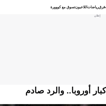
فرق
رياضات
اللاعبون
تسوق مع كووورة
إعلان
ار أوروبا.. والرد صادم