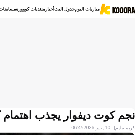
مباريات اليوم
جدول البث
أخبار
منتديات كووورة
مسابقات
نجم كوت ديفوار يجذب اهتمام كب
كريم مليم
10 يناير 2026
06:45