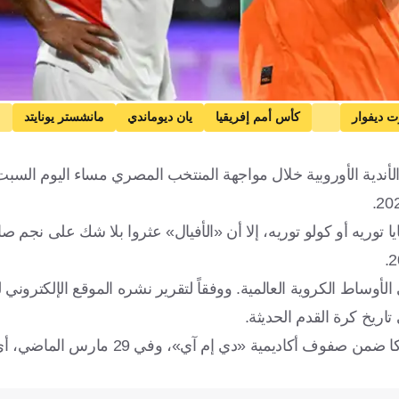
ت ديفوار
كأس أمم إفريقيا
يان ديوماندي
مانشستر يونايتد
كرة قدم
لأندية الأوروبية خلال مواجهة المنتخب المصري مساء اليوم الس
 توريه أو كولو توريه، إلا أن «الأفيال» عثروا بلا شك على نجم صاع
وساط الكروية العالمية. ووفقاً لتقرير نشره الموقع الإلكتروني 
اريخ كرة القدم الحديثة.