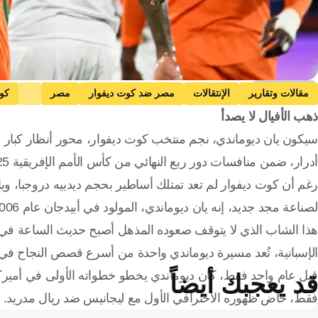
Getty Images
مقالات وتقارير
الإنتقالات
مصر ضد كوت ديفوار
مصر
كو
ذهب الأفيال لا يصدأ
بايرن ميونخ
مصر
ساحل العاج
المغرب
إنجلترا
ألمانيا
سيكون يان ديوماندي، نجم منتخب كوت ديفوار، محور أنظار كبار ا
أدرار، ضمن منافسات دور ربع النهائي من كأس الأمم الإفريقية 2025.
رغم أن كوت ديفوار لم تعد تمتلك أساطير بحجم ديدييه دروجبا، ويايا
لصناعة مجد جديد، إنه يان ديوماندي، المولود في أبيدجان عام 2006.
هذا الشاب الذي لا يتوقف صعوده المذهل أصبح حديث الساعة في الأ
الإسبانية، تُعد مسيرة ديوماندي واحدة من أسرع قصص النجاح في ت
قد يعجبك أيضاً
فقط، خاض ظهوره الاحترافي الأول مع ليجانيس ضد ريال مدريد.