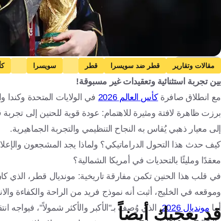
Getty Images
مقالات وتقارير
قطر ضد سويسرا
قطر
سويسرا
كأ
بين تجربة استثنائية وتعقيدات غير مسبوقة!
باراجواي
قطر
سويسرا
الولايات المتحدة
باراغواي
ال
مع انطلاق صافرة
كأس العالم 2026
في الولايات المتحدة وكندا و
كرة قدم
إلى معيار ذهبي يُقاس به النجاح التنظيمي والتجربة الجماهيرية.
كيف حدث هذا التحول الدراماتيكي؟ ولماذا يجد المشجعون والإعلام
معقدًا ومليئًا بالتحديات في أمريكا الشمالية؟
في قلب هذا الحنين تكمن مفارقة تاريخية: مونديال قطر، الذي ك
وموقعه في الخليج، أثبت أنه نموذج فريد من الراحة والكفاءة والا
أما
مونديال 2026
، الذي وُصف بـ"الأكبر والأكثر شمولاً"، فيواجه ا
قد يعجبك أيضاً