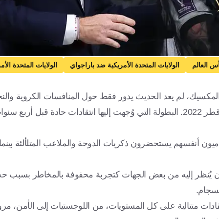
س العالم
الولايات المتحدة الأمريكية ضد باراجواي
الولايات المتحدة الأم
مغرب
مصر
الأردن
الجزائر
تونس
العراق
المملكة العربي
المكسيك، لم يعد الحديث يدور فقط حول المنافسات الكروية والنج
برزت ظاهرة لافتة ومثيرة للاهتمام: عودة قوية للحنين إلى تجربة قطر 2022. البطولة التي وُجهت إليها انتقادات حا
يون أنفسهم يستحضرون ذكريات الدوحة والملاعب المتلألئة بينما ي
ان يُنظر إليه من بعض الجهات كتجربة محفوفة بالمخاطر بسبب ح
نسجام.
نتقادات متتالية على كل المستويات، من اللوجستيات إلى الأمن، مرو