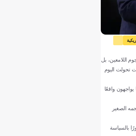
ريكية
ة السعودية
وم اللامعين، بل
دة قبل أربع سنوات تحولت اليوم
واجهون واقعًا
جمه الصغير
رًا بالسياسة