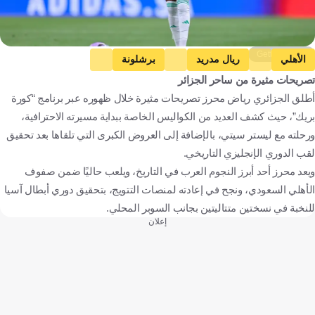
Getty Images
الأهلي
ريال مدريد
برشلونة
تصريحات مثيرة من ساحر الجزائر
دوري روشن السعودي
AHFC Royals
أطلق الجزائري رياض محرز تصريحات مثيرة خلال ظهوره عبر برنامج “كورة
باريس سان جيرمان
رياض محرز
الدوري الإسباني
بريك”، حيث كشف العديد من الكواليس الخاصة ببداية مسيرته الاحترافية،
المملكة العربية السعودية
إسبانيا
الولايات المتحدة
فرنسا
ورحلته مع ليستر سيتي، بالإضافة إلى العروض الكبرى التي تلقاها بعد تحقيق
الجزائر
كرة قدم
لقب الدوري الإنجليزي التاريخي.
ويعد محرز أحد أبرز النجوم العرب في التاريخ، ويلعب حاليًا ضمن صفوف
الأهلي السعودي، ونجح في إعادته لمنصات التتويج، بتحقيق دوري أبطال آسيا
للنخبة في نسختين متتاليتين بجانب السوبر المحلي.
إعلان