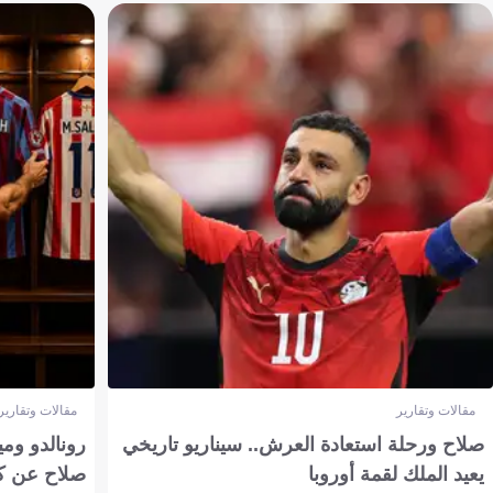
مقالات وتقارير
مقالات وتقارير
صلاح ورحلة استعادة العرش.. سيناريو تاريخي
رونالدو وم
يعيد الملك لقمة أوروبا
صلاح عن ك