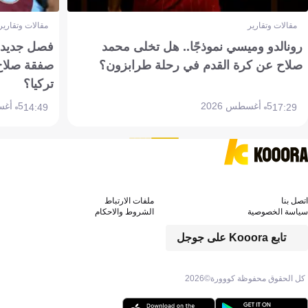
مقالات وتقارير
مقالات وتقارير
رونالدو وميسي نموذجًا.. هل تخلى محمد
فصل جديد بم
صلاح عن كرة القدم في رحلة طرابزون؟
صفقة صلاح
تركيا؟
5 أغسطس 2026
5 أغسطس 2026
14:49
17:29
اتصل بنا
ملفات الارتباط
سياسة الخصوصية
الشروط والاحكام
تابع Kooora على جوجل
كل الحقوق محفوظة كووورة©
2026