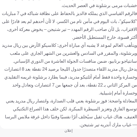
خشبات مرمى برشلونة في العصر الحديث.
فالرقم القياسي الذي يملكه فالديز بالحفاظ على نظافة شباكه في 7 مباريات
"كلاسيكو"، بات اليوم في مأمن تام من الكسر، لا لأن أحدهم لم يعد قادرًا على
الاقتراب، بل لأن صاحب الرقم المهدد – تير شتيجن – يخوض معركة أخرى،
أكثر قسوة، خارج المستطيل الأخضر.
ويتأهب العالم لموعد لا يشبه أي مباراة أخرى: كلاسيكو الأرض بين ريال مدريد
وبرشلونة، والمقرر في السادس والعشرين من الشهر الجاري على ملعب
سانتياجو برنابيو، ضمن منافسات الجولة العاشرة من الدوري الإسباني.
يدخل ريال مدريد اللقاء متصدرًا جدول الليجا برصيد 24 نقطة بعد 8 انتصارات
وخسارة واحدة فقط أمام أتلتيكو مدريد، فيما يطارد برشلونة غريمه التقليدي
من المركز الثاني بـ 22 نقطة، بعد أن جمعها من 7 انتصارات وتعادل واحد
وخسارة أمام إشبيلية.
المعادلة واضحة: فوز برشلونة يعني قلب الصدارة، وانتصار ريال مدريد يعني
توسيع الفارق وتعزيز السيطرة المبكرة. لكن خلف هذا الصراع التكتيكي
العنيف، هناك غياب ثقيل سيُخلف أثرًا نفسيًا وفنيًا داخل غرفة ملابس البرسا
— غياب مارك أندريه تير شتيجن.
إعلان