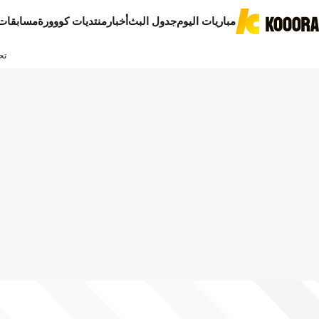
مباريات اليوم
جدول البث
أخبار
منتديات كووورة
مسابقات
تح