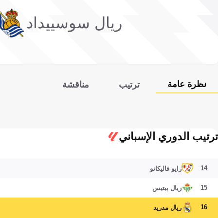
ريال سوسييداد
نظرة عامة
ترتيب
مناقشة
ترتيب الدوري الإسباني
14
رايو فاليكانو
15
ريال بيتيس
16
ريال مدريد