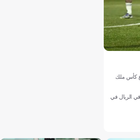
ة الثانية، ليودع كأس ملك
وجونزالو جارسيا هدفي الريال في