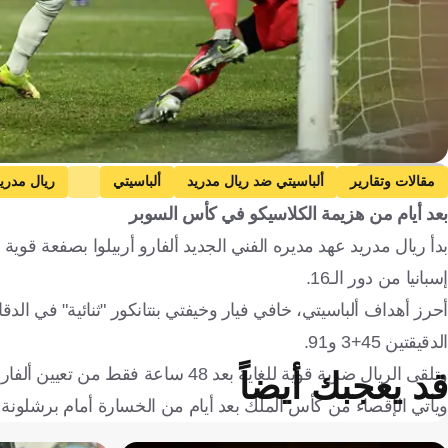
Getty Images
مقالات وتقارير
ألباسيتي ضد ريال مدريد
ألباسيتي
ريال مدري
بعد أيام من هزيمة الكلاسيكو في كأس السوبر
إسبانيا من دور الـ16.
الدقيقتين 45+3 و91.
وتلقى الريال ضربة قوية للغاية بعد 48 ساعة فقط من تعيين ألفارو أربيلوا مديرا فنيا للفريق بعد إقالة تشابي ألونسو.
قد يعجبك أيضاً
ويأتي الإقصاء من كأس الملك بعد أيام من الخسارة أمام برشلونة بنتيجة 2-3 مساء الأحد الماضي في نهائي كأس السوب