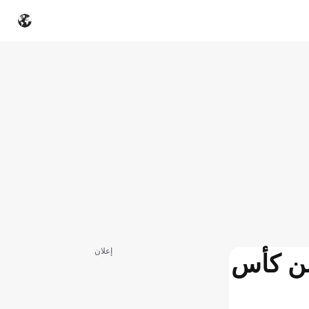
إعلان
 من كأس