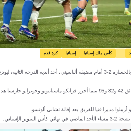
د
كأس ملك إسبانيا
إسبانيا
كرة قدم
بدأ ريال مدريد عهد مديره الفني الجديد ألفارو أربيلوا بصفعة قوية بالخسارة 2-3 أمام مضيفه ألباسيتي، أحد أندية الدرج
أحرز أهداف ألباسيتي، خافي فيار وخيفتي بنتانكور "ثنائية" في الدقائق 42 و82 و95 بينما أحرز فرانكو ماستانتونو 
ر الإسباني.