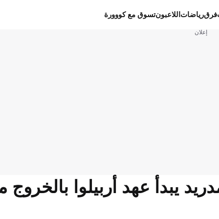
فرق
رياضات
اللاعبون
تسوق مع كووورة
إعلان
دريد يبدأ عهد أربيلوا بالخروج