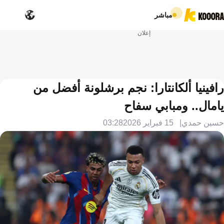
مباشر
إعلان
رافينيا ألكانتارا: نجم برشلونة أفضل من
يامال.. ومبابي سفاح
حسين حمدي
15 فبراير 2026
03:28