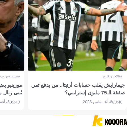
مقالات وتقارير
فينيسيوس جون
جيمارايش يقلب حسابات أرتيتا.. من يدفع ثمن
مورينيو يض
صفقة الـ75 مليون إسترليني؟
يُبنى ريال 
8 أغسطس 2026
8 أغسطس 2026
05:49
09:40