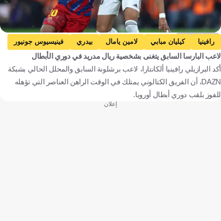
Getty Images
رافينيا
كيليان مبابي
لامين يامال
بيدري
فينيسيوس جونيور
لاعب البارسا السابق يتغنى بشخصية ريال مدريد في دوري الأبطال
لويس إنريكي
برشلونة
ريال مدريد
أكد البرازيلي رافينيا ألكانتارا، لاعب برشلونة السابق والمحلل الحالي بشبكة
باريس سان جيرمان
الدوري الإسباني
دوري أبطال أوروبا
DAZN، أن الفريق الكتالوني يمتلك في الوقت الراهن العناصر التي تؤهله
البرازيل
فرنسا
إسبانيا
كرة قدم
للفوز بلقب دوري أبطال أوروبا.
إعلان