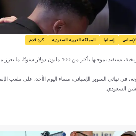
لإسباني
إسبانيا
المملكة العربية السعودية
كرة قدم
يقترب ريال مدريد بقيادة رئيسه فلورنتينو بيريز من إبرام صفقة تاريخية، يستفيد بموجبها بأكثر من 100 مليو
، في نهائي السوبر الإسباني، مساء اليوم الأحد، على ملعب الإنم
وشن السعودي.