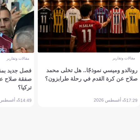
مقالات وتقارير
مقالات وتقارير
رونالدو وميسي نموذجًا.. هل تخلى محمد
فصل جديد بمقاي
صلاح عن كرة القدم في رحلة طرابزون؟
صفقة صلاح عن
تركيا؟
5 أغسطس 2026
5 أغسطس 2026
14:49
17:29