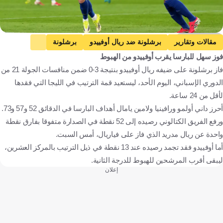
Getty Images
مقالات وتقارير
برشلونة ضد ريال أوفييدو
برشلونة
فوز سهل للبارسا يقرب أوفييدو من الهبوط
ريال أوفييدو
الدوري الإسباني
إسبانيا
كرة قدم
فاز برشلونة على ضيفه ريال أوفييدو بنتيجة 3-0 ضمن منافسات الجولة 21 من
الدوري الإسباني، اليوم الأحد، ليستعيد قمة الترتيب في الليجا التي فقدها
لأقل من 24 ساعة.
أحرز داني أولمو ورافينيا ولامين يامال أهداف البارسا في الدقائق 52 و57 و73.
ورفع الفريق الكتالوني رصيده إلى 52 نقطة في الصدارة متفوقا بفارق نقطة
واحدة عن ريال مدريد الذي فاز على فياريال، أمس السبت.
أما أوفييدو فقد تجمد رصيده عند 13 نقطة في ذيل الترتيب بالمركز العشرين،
ليبقى أقرب المرشحين للهبوط للدرجة الثانية.
إعلان