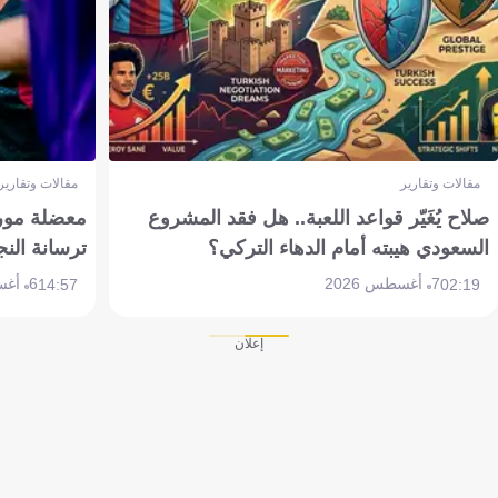
مقالات وتقارير
مقالات وتقارير
صلاح يُغَيّر قواعد اللعبة.. هل فقد المشروع
معضلة مورين
السعودي هيبته أمام الدهاء التركي؟
ترسانة النج
7 أغسطس 2026
6 أغسطس 2026
14:57
02:19
إعلان