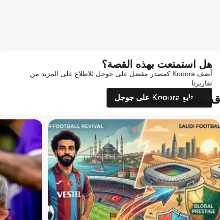
هل استمتعت بهذه القصة؟
أضف Kooora كمصدر مفضل على جوجل للاطلاع على المزيد من
تقاريرنا
قد يعجبك أيضاً
تابع Kooora على جوجل