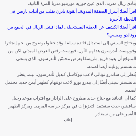
بنادي ريال مدريد، الذي عين جوزيه مورينيو مدربا للمرة الثانية.
اقرأ أيضا: أسرار الصفقة المدوية.. أيقونة بايرن يفلت من أنياب باريس في
اللحظة الأخيرة
اقرأ أيضا: الكشف عن الخطة المستحيلة.. لماذا فشل الريال في الجمع بين
رونالدو وميسي؟
ويحتاج السيتي إلى استبدال قائده سيلفا، وقد جعلوا بوضوح من نجم إنجلترا
وفوريست أندرسون هدفهم الأول. فورست رفض العرض المبدئي لكن من
المتوقع أن يعود فريق ماريسكا بعرض محسّن لأندرسون، الذي يسعى
مانشستر يونايتد أيضا لضمه.
يُنظر إلى ساندرو تونالي لاعب نيوكاسل كبديل لأندرسون، بينما ينظر
مانشستر سيتي أيضًا إلى بيدرو بورو لاعب توتنهام كظهير أيمن جديد محتمل
لضمه.
كما أن التعاقد مع جناح جديد مطروح على الرادار مع اقتراب موعد رحيل
سافينيو، حيث ستعتمد التعزيزات في مركز حراسة المرمى ومركز الظهير
الأيسر على من سيغادر.
إعلان