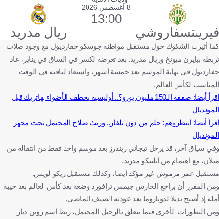
8 أغسطس 2026
13:00
فيرينتسفاروشي
ريال مدريد
كما أثيرت الشكوك حول مستقبل مواطنه جوسكو جفارديول مع وجود صلات
تربطه ببايرن ميونخ وريال مدريد. بعد تعرضه لكسر في الساق في يناير، عاد
جفارديول في نهاية الموسم بعد خمسة أشهر، واستعاد لياقته في الوقت
المناسب لكأس العالم.
اقرأ أيضا: صفقة الـ150 مليون يورو؟.. أوليسيه يخطف الأضواء بهاتريك قبل
المونديال
اقرأ أيضا: انتظروهم: حلم من دون تلفاز.. وريث صلاح المحتمل تحت مجهر
المونديال
وفي سياق آخر، قد يرحل تيجاني ريندرز بعد موسم واحد فقط من انتقاله من
ميلان، مع اهتمام من أتلتيكو مدريد.
مستقبل عمر مرموش غير مؤكد أيضا، وكذلك مستقبل ريكو لويس.
ومن المقرر أن يراجع الحارس جيمس ترافورد وضعه بعد كأس العالم بعد خيبة
أمله إذ أصبح بديلا لدوناروما بعد عودته الصيف الماضي.
ومن التطورات الأخرى فيما يتعلق بالرحيل المحتمل، ربط اسم روبن دياز