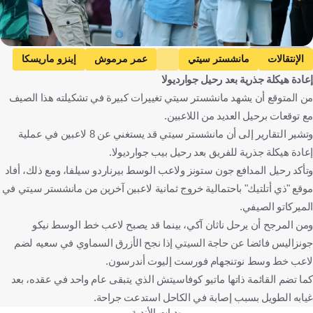
Getty Images
الإنتقالات
مانشستر سيتي
عمر مرموش
إينزو ماريسكا
إعادة هيكلة جذرية بعد رحيل جوارديولا
يوشكو جفارديول
ريال مدريد
نيكو غونزاليس
من المتوقع أن يشهد مانشستر سيتي تغييرات كبيرة في تشكيلته هذا الصيف
إليوت أندرسون
ماتيو كوفاتشيتش
ريكو لويس
جيمس ترافورد
مع توقعات برحيل العديد من اللاعبين.
روبن دياش
ناثان آكي
إنجلترا
مصر
إيطاليا
كرواتيا
وتشير التقارير إلى أن مانشستر سيتي قد يستغني عن 8 لاعبين في عملية
إسبانيا
البرتغال
هولندا
كرة قدم
إعادة هيكلة جذرية للفريق بعد رحيل بيب جوارديولا.
وتأكد رحيل المدافع جون ستونز ولاعب الوسط بيرناردو سيلفا، ومع ذلك، أفاد
موقع "ذي أتلتيك" باحتمالية خروج ثمانية لاعبين آخرين من مانشستر سيتي في
الميركاتو الصيفي.
ومن المرجح أن يرحل ناثان آكي، بينما قد يصبح لاعب خط الوسط نيكو
جونزاليس فائضا عن حاجة السيتي إذا نجح الأزرق السماوي في سعيه لضم
لاعب خط وسط نوتنجهام فورست إليوت أندرسون.
كما تضم القائمة ذاتها ماتيو كوفاسيتش الذي يتبقى عام واحد في عقده، بعد
غيابه الطويل بسبب إصابة في الكاحل استدعت جراحة.
وديات الأندية