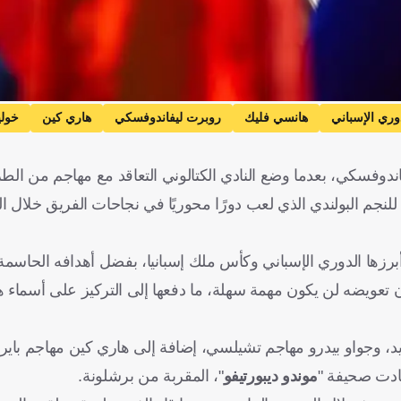
وري الإسباني
هانسي فليك
روبرت ليفاندوفسكي
هاري كين
خولي
ت
كأس ألمانيا
سندرلاند ضد تشيلسي
سندرلاند
تشيل
وفسكي، بعدما وضع النادي الكتالوني التعاقد مع مهاجم من الطر
تين
البرازيل
كرة قدم
لنجم البولندي الذي لعب دورًا محوريًا في نجاحات الفريق خلال ال
برزها الدوري الإسباني وكأس ملك إسبانيا، بفضل أهدافه الحاسمة 
أن تعويضه لن يكون مهمة سهلة، ما دفعها إلى التركيز على أسماء
دريد، وجواو بيدرو مهاجم تشيلسي، إضافة إلى هاري كين مهاجم باير
ادت صحيفة "
موندو ديبورتيفو
"، المقربة من برشلونة.