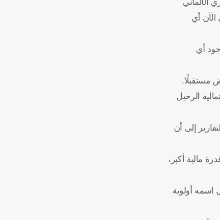
ي الألماني
فاري يمتد حتى صيف 2027، ولم تظهر حتى الآن أي
جود أي
 مستقبلًا.
الية الرحيل
قارير إلى أن
درة مالية أكبر،
ل اسمه أولوية