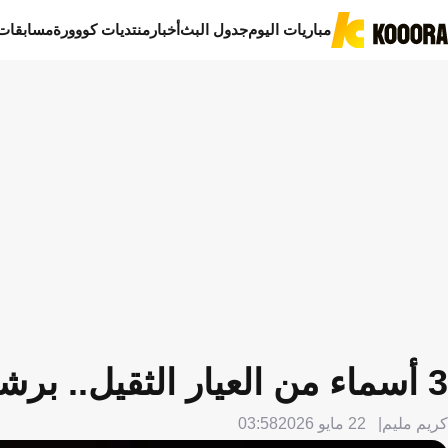
مباريات اليوم
جدول البث
أخبار
منتديات كووورة
مسابقات
3 أسماء من العيار الثقيل.. برشلونة يحدد أولوياته في الميركاتو
كريم مليم
22 مايو 2026
03:58