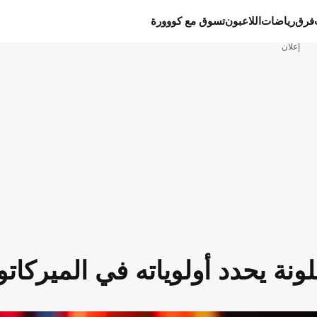
فرق
رياضات
اللاعبون
تسوق مع كووورة
إعلان