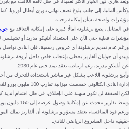
ويُعد هاري كين الخيار الأكثر تعقيدًا، في ظل تألقه اللافت مع باي
مؤشرات واضحة بشأن إمكانية رحيله.
في المقابل، يضع برشلونة آمالًا كبيرة على إمكانية التعاقد مع
جوليا
مؤشرات فعلية حتى الآن على استعداد أتلتيكو مدريد أو تشيلسي لل
ورغم عدم تقديم برشلونة أي عروض رسمية، فإن النادي تواصل بالفع
ويبدو أن جوليان ألفاريز يحظى بإعجاب خاص داخل أروقة برشلونة، 
عن أتلتيكو مدريد، رغم ارتباطه بعقد يمتد حتى عام 2030.
وأبلغ برشلونة اللاعب بشكل غير مباشر باستعداده للتحرك من أجله
إدارة النادي الكتالوني خصصت ميزانية تقارب 100 مليون يورو للتعاقد مع مهاجم جديد.
لكن الصفقة لن تكون سهلة على الإطلاق، في ظل اهتمام أندية ك
وسط تقارير تتحدث عن إمكانية وصول عرضه إلى 150 مليون يورو، إلى جانب اهتمام أرسنال بالتعاقد معه أيضًا.
ورغم قوة المنافسة، يعتقد مسؤولو برشلونة أن ألفاريز يملك المو
حقيقية داخل المشروع الرياضي للنادي.