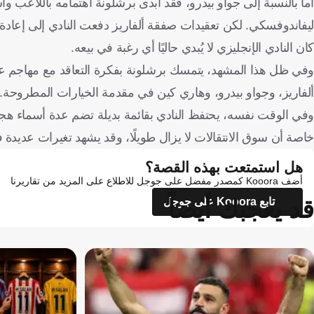
أما بالنسبة إلى جواو بيدرو، فقد أبدى برشلونة اهتمامه باللاعب
ليفاندوفسكي. لكن تعقيدات صفقة ألفاريز دفعت النادي إلى إعادة
كان النادي الإنجليزي لا يُبدي حاليًا أي رغبة في بيعه.
وفي ظل هذا المشهد، يتمسك برشلونة بفكرة التعاقد مع مهاجم عالم
ألفاريز، وجواو بيدرو، وهاري كين في مقدمة الخيارات المطروحة.
وفي الوقت نفسه، يحتفظ النادي بقائمة بديلة تضم عدة أسماء هجو
خاصة أن سوق الانتقالات لا يزال طويلًا، وقد يشهد تغيرات عديدة في
هل استمتعت بهذه القصة؟
أضف Kooora كمصدر مفضل على جوجل للاطلاع على المزيد من تقاريرنا
قد يعجبك أيضاً
تابع Kooora على جوجل