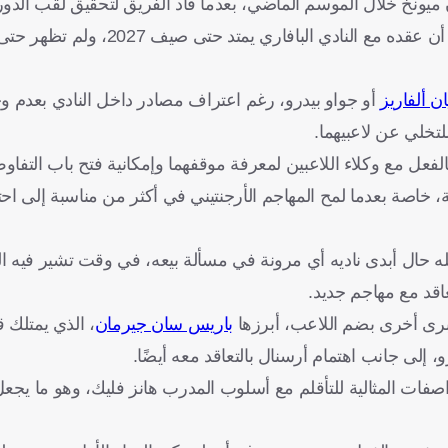
رن ميونخ خلال الموسم الماضي، بعدما قاد الفريق لتحقيق لقب الدور
وكأس ألمانيا، إلى جانب بلوغ نصف نهائي دوري أبطال أوروبا. كما أن عقده مع النادي البا
ن ألفاريز
أو جواو بيدرو، رغم اعتراف مصادر داخل النادي بعدم و
تخلي عن لاعبيهما.
ل مع وكلاء اللاعبين لمعرفة موقفهما وإمكانية فتح باب التفاوض
خاصة بعدما لمح المهاجم الأرجنتيني في أكثر من مناسبة إلى احتم
 حال أبدى ناديه أي مرونة في مسألة بيعه، في وقت تشير فيه الت
برى أخرى بضم اللاعب، أبرزها
باريس سان جيرمان
، الذي يمتلك ق
اصفات المثالية للتأقلم مع أسلوب المدرب هانز فليك، وهو ما يجع