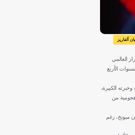
ان ألفاريز
سي
از العالمي
سنوات الأربع
وخبرته الكبيرة،
 هجومية من
ن ميونخ، رغم