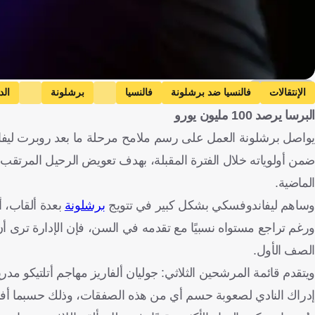
Getty Images
الإنتقالات
فالنسيا ضد برشلونة
فالنسيا
برشلونة
الد
البرسا يرصد 100 مليون يورو
جواو بيدرو
بايرن ميونخ ضد شتوتجارت
بايرن ميونخ
شتوتجار
يواصل برشلونة العمل على رسم ملامح مرحلة ما بعد روبرت ليفاند
الدوري الإنجليزي الممتاز
إسبانيا
ألمانيا
بولندا
إنجلترا
الأرجن
ضمن أولوياته خلال الفترة المقبلة، بهدف تعويض الرحيل المرتقب ل
الماضية.
وساهم ليفاندوفسكي بشكل كبير في تتويج
برشلونة
بعدة ألقاب، أ
ورغم تراجع مستواه نسبيًا مع تقدمه في السن، فإن الإدارة ترى 
الصف الأول.
ويتقدم قائمة المرشحين الثلاثي: جوليان ألفاريز مهاجم أتلتيكو م
إدراك النادي لصعوبة حسم أي من هذه الصفقات، وذلك حسبما أف