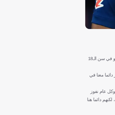
ووفقا لصحيفة "موندو ديبورتيفو" الإسبانية، نجح يامال في حصد لقب الدوري الإسباني للمرة الثالثة في مسيرته مع الفريق الأول، وهو في سن الـ18
دائما معنا في
وكل عام نفوز
لكنهم دائما هنا