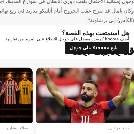
وحول إمكانية الاحتفال بلقب دوري الأبطال في شوارع المدينة، أج
وكان يامال قد صرح عقب الخروج أمام أتلتيكو مدريد في ربع نهائي ا
(الكأس) إلى برشلونة".
هل استمتعت بهذه القصة؟
أضف Kooora كمصدر مفضل على جوجل للاطلاع على المزيد من تقاريرنا
قد يعجبك أيضاً
تابع Kooora على جوجل
مقالات وتقارير
مقالات وتقارير