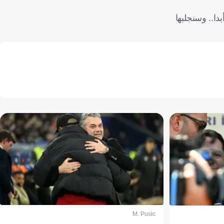
دا.. وسنجلبها
M. Pusic