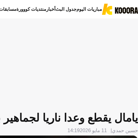
مباريات اليوم
جدول البث
أخبار
منتديات كووورة
مسابقات
يامال يقطع وعدا ناريا لجماهير 
حسين حمدي
11 مايو 2026
14:19