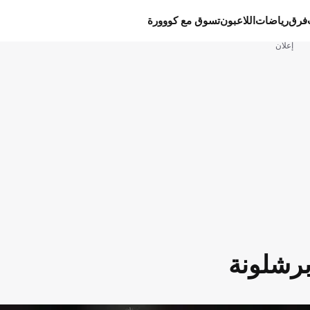
فرق
رياضات
اللاعبون
تسوق مع كووورة
إعلان
برشلونة