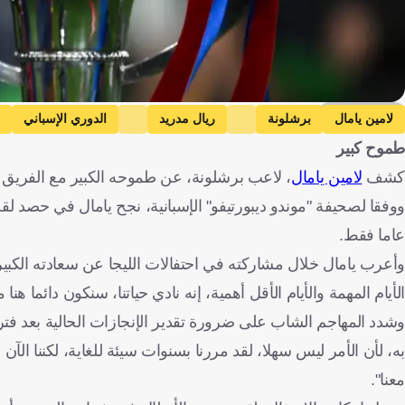
Getty Images
لامين يامال
برشلونة
ريال مدريد
الدوري الإسباني
طموح كبير
كشف
لامين يامال
، لاعب برشلونة، عن طموحه الكبير مع الفريق ال
عاما فقط.
وأعرب يامال خلال مشاركته في احتفالات الليجا عن سعادته الكبيرة
الأيام المهمة والأيام الأقل أهمية، إنه نادي حياتنا، سنكون دائما هن
وشدد المهاجم الشاب على ضرورة تقدير الإنجازات الحالية بعد فت
به، لأن الأمر ليس سهلا، لقد مررنا بسنوات سيئة للغاية، لكننا الآن 
معنا".