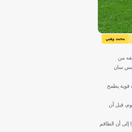
محمد وهبي
ان
فه من
دم
ة باريس سان
 مجموعة قوية يطمح
 ملعب ميتلايف ستاديوم، قبل أن
 إلى أن الطاقم