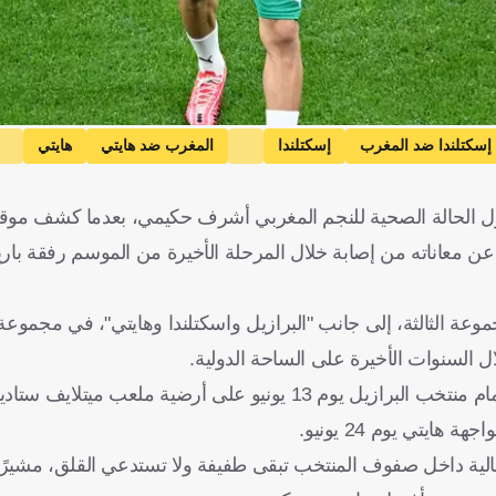
إسكتلندا ضد المغرب
إسكتلندا
المغرب ضد هايتي
هايتي
آرسنال
دوري أبطال أوروبا
باريس ضد باريس سان جيرم
ول الحالة الصحية للنجم المغربي أشرف حكيمي، بعدما كشف موق
دة
اسكتلندا
هايتي
بلجيكا
فرنسا
إنجلترا
هنغاريا
كرة ق
202، عقب الأنباء التي تحدثت عن معاناته من إصابة خلال المرحلة الأخيرة من الموسم رفق
مغربي منافسات كأس العالم 2026 ضمن المجموعة الثالثة، إلى جانب "البرازيل واسكتلندا وهايتي"، في
ال السنوات الأخيرة على الساحة الدولية.
ويستهل المنتخب المغربي مشواره في البطولة بمواجهة مرتقبة أمام منتخب البرازيل يوم 13 يونيو على أرضية
لحالية داخل صفوف المنتخب تبقى طفيفة ولا تستدعي القلق، مشيرًا