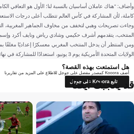
وأضاف: “هناك عاملان أساسيان بالنسبة لنا؛ الأول هو التعافي الكامل
كاملة، لأن المشاركة في كأس العالم تتطلب أعلى درجات الاستعدا
وجاءت تصريحات وهبي لتخفف من مخاوف الجماهير المغربية، التي 
المنتخب، يتقدمهم أشرف حكيمي وشادي رياض ونايف أكرد وإسماع
الولايات المتحدة الأمريكية يوم 3 يونيو، استعدادًا للمشاركة في نهائيات كأس العالم 2026.
هل استمتعت بهذه القصة؟
أضف Kooora كمصدر مفضل على جوجل للاطلاع على المزيد من تقاريرنا
قد يعجبك أيضاً
تابع Kooora على جوجل