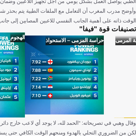
الطبي يواصل العمل بشكل يومي من أجل تجهيز اللاعبين وضمان 
وأوضح مدرب المغرب أن التعامل مع الملفات الطبية يتم بحذر شد
الوقت ذاته على أهمية الجانب النفسي للاعبين المصابين إلى جانب ا
تصنيفات قوة "فيفا"
الهجوم
ة المرمى
حراسة المرمى – الاستحواذ
وقال وهبي في تصريحاته: “الحمد لله، لا يوجد أي لاعب خارج دائرة 
لكن من الضروري التحلي بالهدوء ومنحهم الوقت الكافي حتى يست