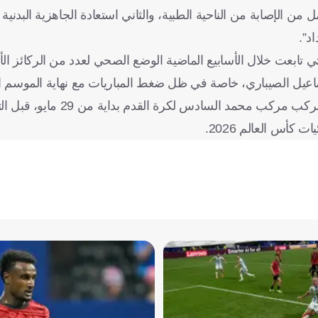
 من الإصابة من الناحية الطبية، والثاني استعادة الجاهزية البدنية 
د”.
تابعت خلال الأسابيع الماضية الوضع الصحي لعدد من الركائز ال
يل الصيباري، خاصة في ظل ضغط المباريات مع نهاية الموسم ال
ومن المنتظر أن يدخل المنتخب المغربي معسكرًا إعداديًا مغلقًا بمركب مركب محم