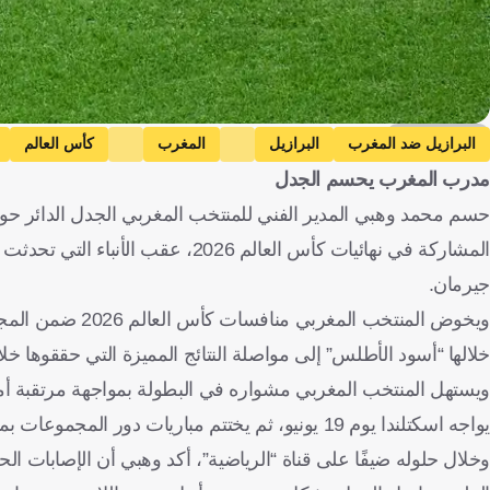
Getty Images
البرازيل ضد المغرب
البرازيل
المغرب
كأس العالم
مدرب المغرب يحسم الجدل
أشرف حكيمي
باريس سان جيرمان ضد آرسنال
باريس سان جيرمان
حسم محمد وهبي المدير الفني للمنتخب المغربي الجدل الدائر ح
باريس
الدوري الفرنسي
البرازيل
المغرب
الولايات المتح
المشاركة في نهائيات كأس العالم 6
جيرمان.
ويخوض المنتخب ال
خلالها “أسود الأطلس” إلى مواصلة النتائج المميزة التي حققوها خل
يواجه اسكتلندا يوم 19 يونيو، ثم يختتم مباريات دور المجموعات بمواجهة هايتي يوم 24 يونيو.
وخلال حلوله ضيفًا على قناة “الرياضية”، أكد وهبي أن الإصابات ا