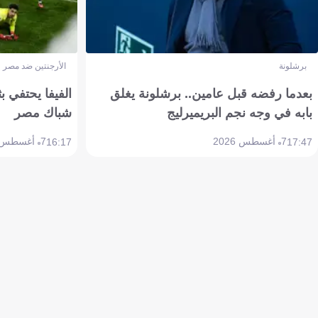
برشلونة
الأرجنتين ضد مصر
بعدما رفضه قبل عامين.. برشلونة يغلق
الفيفا يحتفي بث
بابه في وجه نجم البريميرليج
شباك مصر
7 أغسطس 2026
7 أغسطس 2026
16:17
17:47