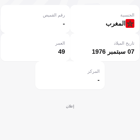
الجنسية
رقم القميص
المغرب
-
تاريخ الميلاد
العمر
07 سبتمبر 1976
49
المركز
-
إعلان