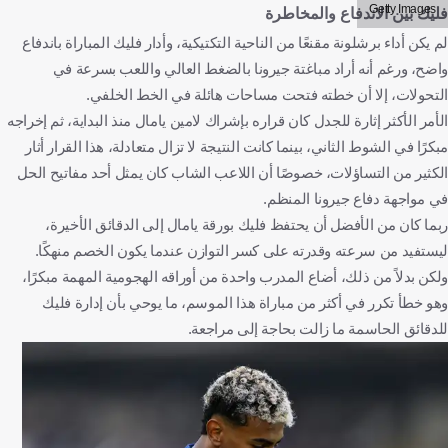
Getty Images
فليك بين الاندفاع والمخاطرة
لم يكن أداء برشلونة مقنعًا من الناحية التكتيكية، وأدار فليك المباراة باندفاع
واضح، ورغم أنه أراد مباغتة جيرونا بالضغط العالي واللعب بسرعة في
التحولات، إلا أن خطته فتحت مساحات هائلة في الخط الخلفي.
الأمر الأكثر إثارة للجدل كان قراره بإشراك لامين يامال منذ البداية، ثم إخراجه
مبكرًا في الشوط الثاني، بينما كانت النتيجة لا تزال متعادلة، هذا القرار أثار
الكثير من التساؤلات، خصوصًا أن اللاعب الشاب كان يمثل أحد مفاتيح الحل
في مواجهة دفاع جيرونا المنظم.
ربما كان من الأفضل أن يحتفظ فليك بورقة يامال إلى الدقائق الأخيرة،
ليستفيد من سرعته وقدرته على كسر التوازن عندما يكون الخصم منهكًا.
ولكن بدلاً من ذلك، أضاع المدرب واحدة من أوراقه الهجومية المهمة مبكرًا،
وهو خطأ تكرر في أكثر من مباراة هذا الموسم، ما يوحي بأن إدارة فليك
للدقائق الحاسمة ما زالت بحاجة إلى مراجعة.