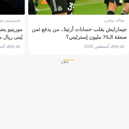
مقالات وتقارير
فينيسيوس جون
جيمارايش يقلب حسابات أرتيتا.. من يدفع ثمن
مورينيو يض
صفقة الـ75 مليون إسترليني؟
يُبنى ريال 
8 أغسطس 2026
8 أغسطس 2026
05:49
09:40
إعلان