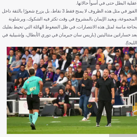
عقلية البطل حتى في أسوأ حالاتها.
الفوز في مثل هذه الظروف لا يمنح فقط 3 نقاط، بل يزرع شعورًا بالثقة داخل
المجموعة، ويعيد الإيمان بالمشروع في وقت تكثر فيه الشكوك، وبرشلونة
بحاجة ماسة لمثل هذه الانتصارات، في ظل الضغوط الهائلة التي تحيط بفليك
بعد خساراتين متتاليتين (باريس سان جيرمان في دوري الأبطال، وإشبيلية في
الليجا).