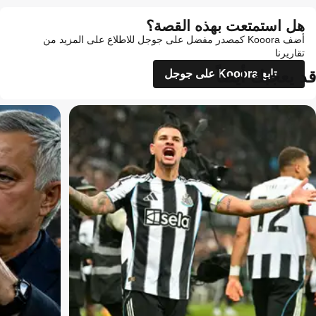
هل استمتعت بهذه القصة؟
أضف Kooora كمصدر مفضل على جوجل للاطلاع على المزيد من
تقاريرنا
قد يعجبك أيضاً
تابع Kooora على جوجل