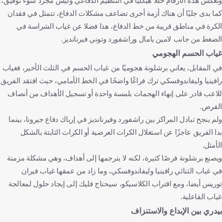
وتعكس هذه الأرقام خللًا هيكليًا في التنظيم الدفاعي وليس مجرد سوء توفيق،
كما بدى جليًا أن هناك أزمة أخرى تضاعف مشكلات الدفاع، تتمثل في فقدان
الكرة في مناطق قريبة من خط الدفاع، هذا فضلا عن غياب الشراسة في
الضغط من جانب لامين يامال وراشفورد وتوني فيرنانديز.
غياب الحسم الهجومي
في المقابل، يعاني برشلونة هجوميًا من غياب الحسم في الثلث الأخير، فغياب
رافينيا وليفاندوفسكي ترك فراغًا واضحًا في الخط الأمامي، حيث افتقد الفريق
للاعب قادر على إنهاء الهجمات بلمسة واحدة أو تسجيل الأهداف من أنصاف
الفرص.
ولم ينجح تبادل المراكز بين راشفورد وفيرنانديز في إرباك دفاع جيرونا، بينما
بدا الفريق عاجزًا عن استغلال الكرات العرضية أو الكرات الثابتة بالشكل
الأمثل.
ويصنع برشلونة فرصًا كثيرة، لكنه لا يترجمها إلى أهداف، وهي مشكلة مزمنة
في غياب الثنائي رافينيا وليفاندوفسكي، وما زاد من عمقها غياب فيران
توريس أيضا، ومع اقتراب الكلاسيكو، سيحتاج فليك إلى إيجاد حلول لمعالجة
غياب الفاعلية.
بيدري بين الإبداع والاستنزاف