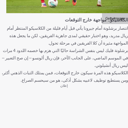
Getty Images
الكلاسيكو.. مواجهة خارج التوقعات
انتصار برشلونة أمام جيرونا يأتي قبل أيام قليلة من الكلاسيكو المنتظر أمام
ريال مدريد، وهو اختبار حقيقي لمدى جاهزية الفريقين، لكن ما يجعل هذه
المواجهة مثيرة أن كلا الفريقين في مرحلة تحول.
برشلونة فليك ليس بنفس الشراسة حاليًا التي هزم بها خصمه اللدود 4 مرات
في الموسم الماضي، على الجانب الآخر، فإن ريال ألونسو – إن صح التعبير –
ليس ريال أنشيلوتي.
الكلاسيكو هذه المرة سيكون خارج التوقعات، فمن يمتلك الثبات الذهني أكثر،
ومن يستطيع توظيف لاعبيه بشكل أذكى، هو من سيحسم الصراع.
إعلان