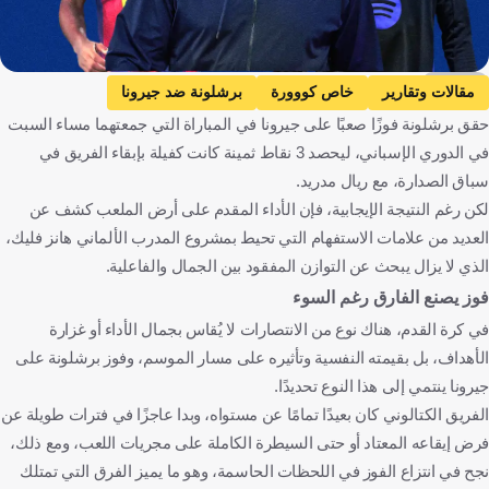
kooora
مقالات وتقارير
خاص كووورة
برشلونة ضد جيرونا
حقق برشلونة فوزًا صعبًا على جيرونا في المباراة التي جمعتهما مساء السبت
برشلونة
جيرونا
الدوري الإسباني
هانسي فليك
في الدوري الإسباني، ليحصد 3 نقاط ثمينة كانت كفيلة بإبقاء الفريق في
لامين يامال
بيدري
إسبانيا
ألمانيا
كرة قدم
سباق الصدارة، مع ريال مدريد.
لكن رغم النتيجة الإيجابية، فإن الأداء المقدم على أرض الملعب كشف عن
العديد من علامات الاستفهام التي تحيط بمشروع المدرب الألماني هانز فليك،
الذي لا يزال يبحث عن التوازن المفقود بين الجمال والفاعلية.
فوز يصنع الفارق رغم السوء
في كرة القدم، هناك نوع من الانتصارات لا يُقاس بجمال الأداء أو غزارة
الأهداف، بل بقيمته النفسية وتأثيره على مسار الموسم، وفوز برشلونة على
جيرونا ينتمي إلى هذا النوع تحديدًا.
الفريق الكتالوني كان بعيدًا تمامًا عن مستواه، وبدا عاجزًا في فترات طويلة عن
فرض إيقاعه المعتاد أو حتى السيطرة الكاملة على مجريات اللعب، ومع ذلك،
نجح في انتزاع الفوز في اللحظات الحاسمة، وهو ما يميز الفرق التي تمتلك