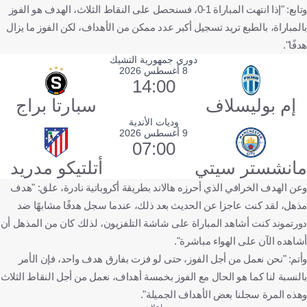
وتابع: "إذا انتهت المباراة 1-0، فسنحصل على النقاط الثلاث، الهدف هو الفوز
بالمباراة، بالطبع تريد تسجيل أكبر عدد ممكن من الأهداف، لكن الفوز ما يزال
هدفًا".
دوري جمهورية التشيك
8 أغسطس 2026
14:00
إم بوليسلاف
سبارتا براج
وديات الأندية
9 أغسطس 2026
07:00
مانشستر سيتي
أتلتيكو مدريد
وعن الهدف الخرافي الذي أحرزه هالاند بطريقة أكروباتية نادرة، علق: "هدف
مذهل، لقد كنت عاجزا عن الحديث بعد ذلك، عندما سجل هدفًا مشابهًا ضد
دورتموند كنت أشاهد المباراة على شاشة التلفزيون، لذلك كان من المذهل أن
أشاهده الآن على الهواء مباشرة".
وأتم: "نحن نعمل من أجل الفوز، حتى لو فزت بفارق هدف واحد، فإن الأمر
بالنسبة لنا كما هو الحال مع الفوز بخمسة أهداف، نعمل من أجل النقاط الثلاث
وهذه المرة سجلنا بعض الأهداف الجميلة".