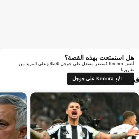
هل استمتعت بهذه القصة؟
أضف Kooora كمصدر مفضل على جوجل للاطلاع على المزيد من
تقاريرنا
قد يعجبك أيضاً
تابع Kooora على جوجل