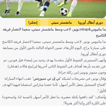
EPA
دوري أبطال أوروبا
مانشستر سيتي
إنجلترا
بدا ماتيوس&nbsp;نونيز، لاعب وسط مانشستر سيتي، سعيدا لانتصار فريقه
سبارتا براج
التشيك
إرلينج هالاند
النرويج
ماتيوس نونيز
الكاسح
البرتغال
كرة قدم
بدا ماتيوس نونيز، لاعب وسط مانشستر سيتي، سعيدا لانتصار فريقه الكاسح
على سبارتا براج، اليوم الأربعاء، ضمن الجولة الثالثة بالدور الأول من مسابقة
دوري أبطال أوروبا.
وأنهى السيتيزينز الشوط الأول متقدما بهدف وحيد من إمضاء فيل فودين، ثم
عزز تقدمه بأربعة أهداف في الشوط الثاني أحرزها إيرلينج هالاند (هدفان)
وجون ستونز ونونيز (من ركلة جزاء).
وقال نونيز، في تصريحات لشبكة "
تي إن تي سبورتس
" عقب انتهاء المباراة:
"افتتاح التسجيل يجعل الأمر أسهل، لأننا خضنا مباراتين استقبلنا فيهما الهدف
الأول".
وأضاف: "لقد دافعوا بكتلة صغيرة، ما جعل الأمر أسهل بالنسبة لنا، واستحوذنا
على الكرة أكثر وكنا أكثر هدوءًا".