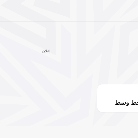
إعلان
خط وسط