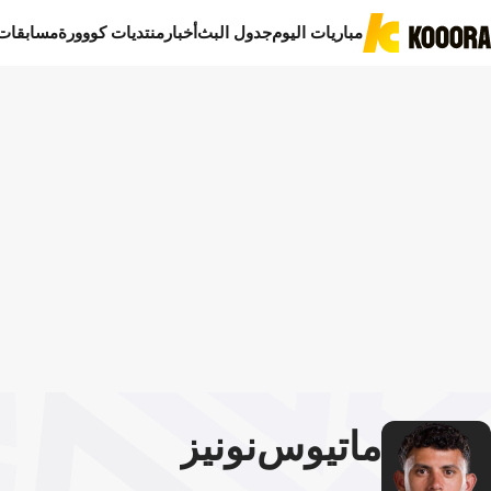
مباريات اليوم
جدول البث
أخبار
منتديات كووورة
مسابقات
ماتيوس
نونيز