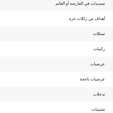
تسديدات في العارضة أو القائم
أهداف من ركلات حرة
تسللات
ركنيات
عرضيات
عرضيات ناجحة
تدخلات
تشتيتات