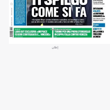
إعلان