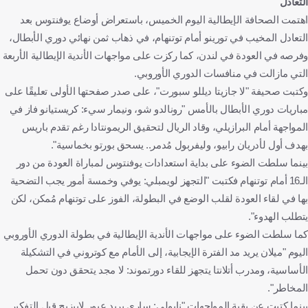
ريال مدريد
إسبانيا
اليوم الخميس، باستعراض أوضاع يوفنتوس بعد
ألمانيا
باريس سان جيرمان
فرنسا
أمام توتنهام، في ذهاب ثمن نهائي دوري الأبطال،
ستياوا بوخارست
رومانيا
كما ركزت على مواجهات الأندية الإيطالية الأربعة
لدوري الأوروبي.
لودوجوريتس رازجراد
بلغاريا
للو سبورت"، على صدر صفحتها الأولى تعليقًا على
يميليانو أليجري
نيمار
البرازيل
مس "رونالدو شو، ونيمار سيء: كريستيانو فاز في
قاد الريال لتحقيق الريمونتادا رغم تقدم باريس
ليفربول مُدمر.. يسحق بورتو بخماسية".
ية استعدادات يوفنتوس لمباراة العودة من دور
بت "التجهز لويمبلي: يوفي وخمسة أمور يجب التضحية
لوضع في البطولة، الفوز على توتنهام مُمكن، لكن
ات الأندية الإيطالية في بطولة الدوري الأوروبي
 الإيجابية، إلى الأمام مع كوتروني في التشكيلة
تجهز للقاء دورتموند: لا مجد يتحقق دون تحمل
ات "نابولي: ساري يريد عبور لايبزيج قبل التفكير