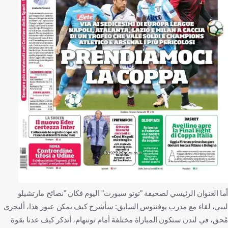
ة "توتو سبورت" اليوم فكان "نصائح مارتشيلو
توس السابق: سأشرح كيف يمكن عبور هذا، أليجري
راة مختلفة أمام توتنهام، أتذكر كيف عدنا بقوة