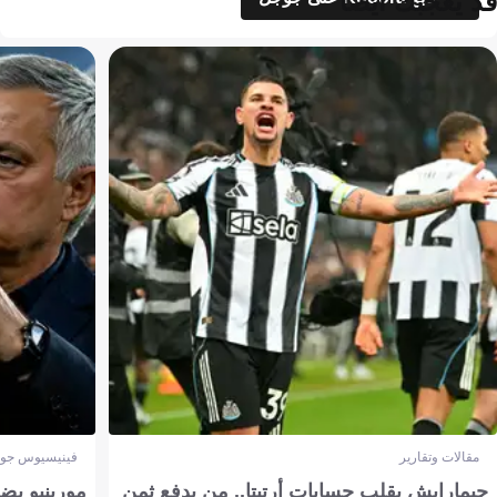
فينيسيوس جونيور
ات أرتيتا.. من يدفع ثمن
مورينيو يضع فينيسيوس في الواج