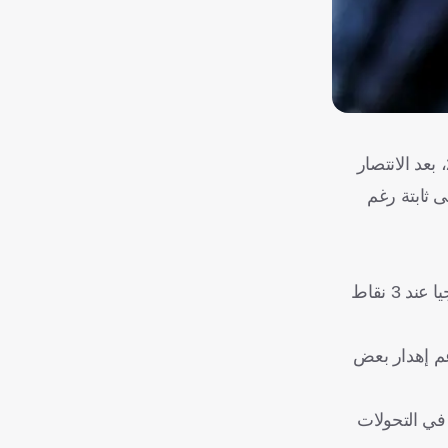
عبر لاعبو منتخب إسبانيا، عن سعادتهم بالأداء الجماعي والنتيجة التي قربت المنتخب خطوة إضافية نحو التأهل إلى كأس العالم 2026، بعد الانتصار
 ثابتة رغم
وبهذا الانتصار رفع المنتخب الإسباني رصيده إلى 9 نقاط في صدارة جدول ترتيب المجموعة الخامسة، بينما تجمد رصيد منتخب جورجيا عند 3 نقاط
رغم إهدار بعض
اصة في التحولات