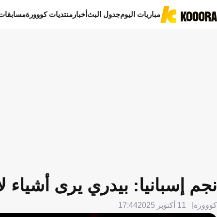
مباريات اليوم
جدول البث
أخبار
منتديات كووورة
مسابقات
نجم إسبانيا: بيدري يرى أشياء ل
كووورة
11 أكتوبر 2025
17:44