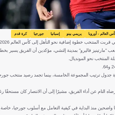
س العالم - أوروبا
يريمي بينو
إسبانيا
جورجيا
كرة قدم
 "مارتينيز فاليرو" بمدينة إلتشي، مؤكدين أن الفريق يسير بخطى
ة المنتخب نحو المونديال.
رضاه التام عن أداء الفريق، مشيرًا إلى أن الانتصار كان مستحقًا 
 مباراة مميزة جدًا، كنا واضحين منذ البداية في كيفية التعامل مع أسلوب جورجيا، خ