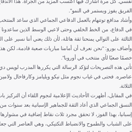
نفسي. كل مرة أشارك فيها أكتسب المزيد من الجرأة. هذا الاندفاع 
الفريق يفوز ويستمر في النمو".
وأشاد مدافع توتنهام بالعمل الدفاعي الجماعي الذي ساعد المنتخب عل
في الدفاع، من الخط الخلفي وحتى لاعبي الوسط الذين ساعدونا كثير
الثالثة على التوالي يمنحنا ثقة هائلة، لأن ذلك يعني أننا نسير على 
وأضاف بورو: "نحن نعرف أن أمامنا مباريات صعبة قادمة، لكن هذا 
خصمًا صعبًا لأي منتخب في أوروبا".
تأتي هذه التصريحات لتؤكد الرسالة التي يكررها المدرب لويس دي 
عناصره. فحتى في غياب نجوم مثل نيكو ويليامز وكارفاخال ولامين
الثلاثة.
في المقابل، أظهرت الأحاديث الإعلامية لنجوم اللقاء أن التركيز 
النسق الجماعي الذي أعاد الثقة للجماهير الإسبانية بعد سنوات من 
إسبانيا، بهذا الفوز، لا تحقق مجرد ثلاث نقاط إضافية في مشوارها ن
على الشباب والطموح والانضباط التكتيكي، وهي العناصر التي جعل