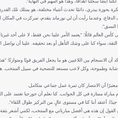
نا أيضًا سجلنا أهدافًا، وهذا هو المهم في النهاية".
لكرة بحوزة بيدري، دائمًا تحدث أشياء مختلفة، هو يمتلك تلك القدر
 الدفاع، وعندما رأيت أن لي نورماند يتقدم، تمركزت في المكان
 النسق".
 العالم قائلًا: "يعتمد الأمر علينا نحن فقط، لا على أحد غيرنا
 الثقة، سواء كنا على وشك التأهل أو بعد تحقيقه. علينا أن نواصل ا
ن الانسجام بين اللاعبين هو ما يجعل الفريق قويًا ومتوازنًا: "ه
ة شابة وطموحة، وكل لاعب مستعد للتضحية في سبيل المنتخب. هذ
 معتبرًا أن الانتصار كان ثمرة عمل جماعي متكامل.
ا الفوز، الفريق قدم مباراة ممتازة في كل الجوانب. كنا نعلم أن جورجيا تعتمد ع
ًا. أعتقد أننا كنا في مستوى عالٍ من التركيز طوال اللقاء".
ي القول إن هذه هي أفضل مبارياتي مع المنتخب، لكنني أشعر بثقة