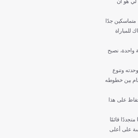
 لي هو أن
 متماسكين جدًا
 للمباراة
ة واحدة، نصبح
وحدته وتنوع
جام بين خطوطه
حفاظ على هذا
جددًا قائمًا
فسة على أعلى