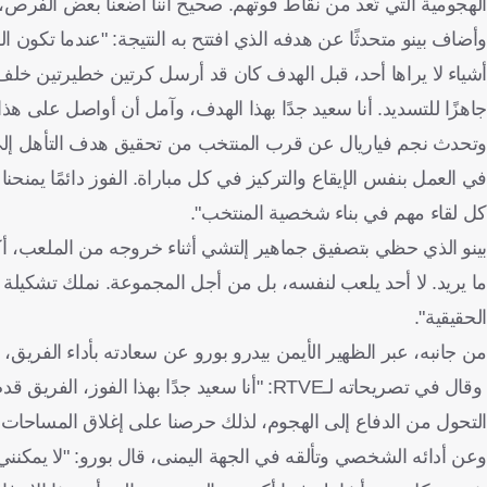
الهجومية التي تُعد من نقاط قوتهم. صحيح أننا أضعنا بعض الفرص، لكن
وأضاف بينو متحدثًا عن هدفه الذي افتتح به النتيجة: "عندما تكون ا
أشياء لا يراها أحد، قبل الهدف كان قد أرسل كرتين خطيرتين خلف
جاهزًا للتسديد. أنا سعيد جدًا بهذا الهدف، وآمل أن أواصل على هذا
وتحدث نجم فياريال عن قرب المنتخب من تحقيق هدف التأهل إلى كأس
في العمل بنفس الإيقاع والتركيز في كل مباراة. الفوز دائمًا يمنحنا
كل لقاء مهم في بناء شخصية المنتخب".
بينو الذي حظي بتصفيق جماهير إلتشي أثناء خروجه من الملعب، أكد أ
ما يريد. لا أحد يلعب لنفسه، بل من أجل المجموعة. نملك تشكيل
الحقيقية".
من جانبه، عبر الظهير الأيمن بيدرو بورو عن سعادته بأداء الفريق،
وقال في تصريحاته لـRTVE: "أنا سعيد جدًا بهذ
التحول من الدفاع إلى الهجوم، لذلك حرصنا على إغلاق المساحات جيد
وعن أدائه الشخصي وتألقه في الجهة اليمنى، قال بورو: "لا يمكنن