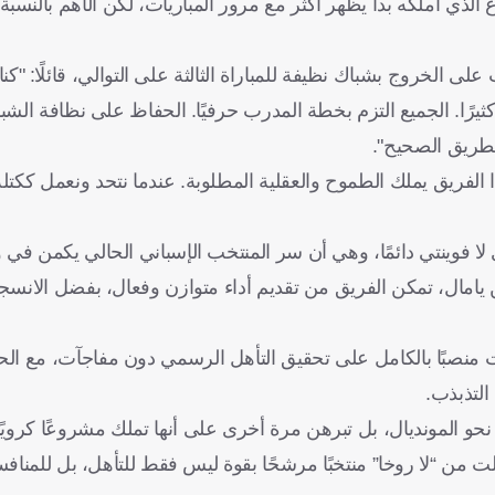
الذي أملكه بدأ يظهر أكثر مع مرور المباريات، لكن الأهم بالنسبة
ى الخروج بشباك نظيفة للمباراة الثالثة على التوالي، قائلًا: "كنا
ًا. الجميع التزم بخطة المدرب حرفيًا. الحفاظ على نظافة الشباك
الطريق الصحيح".
الفريق يملك الطموح والعقلية المطلوبة. عندما نتحد ونعمل ككتل
لا فوينتي دائمًا، وهي أن سر المنتخب الإسباني الحالي يكمن في 
 يامال، تمكن الفريق من تقديم أداء متوازن وفعال، بفضل الانس
بات منصبًا بالكامل على تحقيق التأهل الرسمي دون مفاجآت، مع ال
التذبذب.
حو المونديال، بل تبرهن مرة أخرى على أنها تملك مشروعًا كرويًا مت
ت من “لا روخا” منتخبًا مرشحًا بقوة ليس فقط للتأهل، بل للمنا