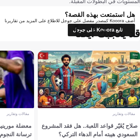
المستويات في البطولات المقبلة.
هل استمتعت بهذه القصة؟
أضف Kooora كمصدر مفضل على جوجل للاطلاع على المزيد من تقاريرنا
قد يعجبك أيضاً
تابع Kooora على جوجل
مقالات وتقارير
مقالات وتقارير
صلاح يُغَيّر قواعد اللعبة.. هل فقد المشروع
معضلة مورينيو 
السعودي هيبته أمام الدهاء التركي؟
ترسانة النجوم 