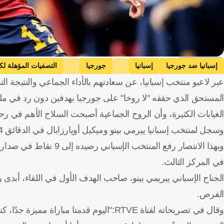
Getty Images
إسبانيا ضد جورجيا
إسبانيا
جورجيا
التصفيات المؤهلة لكأ
المستحق الذي حققه "لا روخا" على جورجيا بهدفين دون رد في ملعب
الغيابات الكثيرة، وأن الروح الجماعية أصبحت السلاح الأهم في رحل
وسجل لمنتخب إسبانيا ييرمي بينو وميكيل أويارزابال في الدقائق 24 و64.
في المركز الثالث.
الجناح الإسباني ييريمي بينو، صاحب الهدف الأول في اللقاء، أبدى 
الفرص.
وقال في تصريحاته لقناة RTVE:"اليوم قدمنا