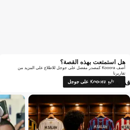
هل استمتعت بهذه القصة؟
أضف Kooora كمصدر مفضل على جوجل للاطلاع على المزيد من
تقاريرنا
قد يعجبك أيضاً
تابع Kooora على جوجل