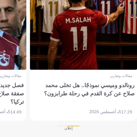
مقالات وتقارير
مقالات وتقارير
رونالدو وميسي نموذجًا.. هل تخلى محمد
فصل جديد بم
صلاح عن كرة القدم في رحلة طرابزون؟
صفقة صلاح
تركيا؟
5 أغسطس 2026
5 أغسطس 2026
14:49
17:29
إعلان