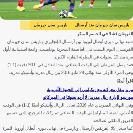
Getty Images
باريس سان جيرمان ضد آرسنال
باريس سان جيرمان
الفريقان فشلا في الحسم المبكر
آرسنال
دوري أبطال أوروبا
إسبانيول ضد ريال مدريد
شهد نهائي دوري أبطال أوروبا بين آرسنال الإنجليزي وباريس سان جيرمان
إسبانيول
ريال مدريد
الدوري الإسباني
الفرنسي، اليوم السبت في العاصمة المجرية بودابست، واقعة استثنائية لأول
أتلتيكو مدريد ضد سيلتا فيجو
أتلتيكو مدريد
سيلتا فيجو
مرة منذ 10 سنوات في البطولة القارية الكبرى.
فرنسا
إنجلترا
هنغاريا
إسبانيا
كرة قدم
فقد وصل الفريقان إلى الوقت الإضافي، بعد التعادل في الـ90 دقيقة (1-1)،
وهي المرة الأولى منذ نهائي 28 مايو 2016 بين ريال مدريد وأتلتيكو مدريد.
اقرأ أيضًا
بيريز ينقل معركته مع ريكيلمي إلى الجبهة الأوروبية
مورينيو لإدارة ريال مدريد: لا أريد نجومًا في الميركاتو
وفي النهائي المدريدي عام 2016، تعادل الريال وأتلتيكو أيضًا (1-1) في الوقت
الأصلي، لتمتد المباراة إلى الوقت الإضافي ثم ركلات الترجيح، التي حسمها
الفريق الملكي لصالحه.
كما سجل كلا الفريقين (آرسنال وباريس) في نهائي دوري أبطال أوروبا، للمرة