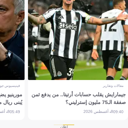
مقالات وتقارير
فينيسيوس جون
جيمارايش يقلب حسابات أرتيتا.. من يدفع ثمن
مورينيو يض
صفقة الـ75 مليون إسترليني؟
يُبنى ريال 
8 أغسطس 2026
8 أغسطس 2026
05:49
09:40
إعلان