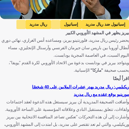
Getty Images
إسبانيول ضد ريال مدريد
إسبانيول
ريال مدريد
بيريز يظهر في المشهد الأوروبي الكبير
الدوري الإسباني
بايرن ميونخ ضد ريال مدريد
بايرن ميونخ
يحضر رئيس ريال مدريد، فلورنتينو بيريز، ومساعده أنس الغراري، نهائي دوري
دوري أبطال أوروبا
باريس سان جيرمان ضد آرسنال
أبطال أوروبا بين باريس سان جيرمان الفرنسي وآرسنال الإنجليزي، مساء
باريس سان جيرمان
آرسنال
إسبانيا
ألمانيا
اليوم السبت، في العاصمة المجرية بودابست.
فرنسا
إنجلترا
هنغاريا
كرة قدم
ويتواجد بيريز في بودابست بدعوة من الاتحاد الأوروبي لكرة القدم "يويفا"،
بحسب صحيفة
"ماركا"
الإسبانية.
اقرأ أيضًا
ريكيلمي: ريال مدريد يهدر عشرات الملايين على 40 شخصًا
مورينيو يوقع عقده مع ريال مدريد
وأضافت الصحيفة المدريدية أن بيريز سيستغل هذه الدعوة لعقد اجتماعات
ولقاءات، تتعلق بمستقبل النادي وعلاقاته المؤسسية على الساحة الأوروبية.
وأشارت إلى أن هذه التحركات "تعكس تصاعد المنافسة الانتخابية بين بيريز
وريكيلمي، والتي لم تعد تقتصر على مدريد، بل امتدت إلى المشهد الأوروبي،