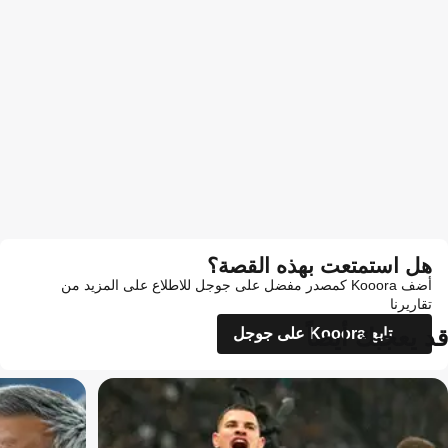
هل استمتعت بهذه القصة؟
أضف Kooora كمصدر مفضل على جوجل للاطلاع على المزيد من
تقاريرنا
قد يعجبك أيضاً
تابع Kooora على جوجل