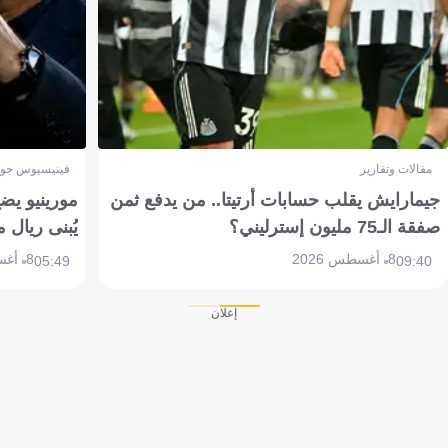
مقالات وتقارير
فينيسيوس جون
جيمارايش يقلب حسابات أرتيتا.. من يدفع ثمن
مورينيو يض
صفقة الـ75 مليون إسترليني؟
يُبنى ريال 
8 أغسطس 2026
8 أغسطس 2026
05:49
09:40
إعلان