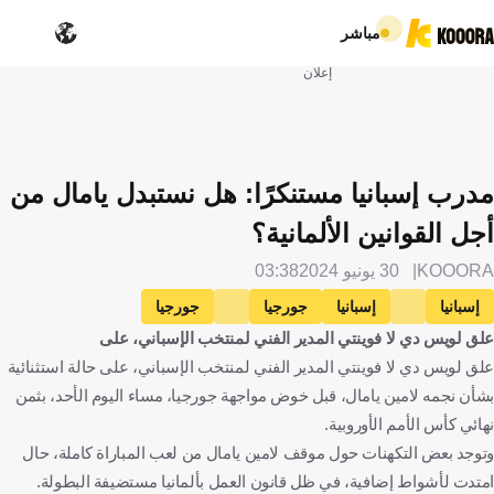
مباشر
إعلان
مدرب إسبانيا مستنكرًا: هل نستبدل يامال من
أجل القوانين الألمانية؟
KOOORA
30 يونيو 2024
03:38
إسبانيا
إسبانيا
جورجيا
جورجيا
علق لويس دي لا فوينتي المدير الفني لمنتخب الإسباني، على
لويس دي لا فوينتي
لامين يامال
كرة قدم
علق لويس دي لا فوينتي المدير الفني لمنتخب الإسباني، على حالة استثنائية
بشأن نجمه لامين يامال، قبل خوض مواجهة جورجيا، مساء اليوم الأحد، بثمن
نهائي كأس الأمم الأوروبية.
وتوجد بعض التكهنات حول موقف لامين يامال من لعب المباراة كاملة، حال
امتدت لأشواط إضافية، في ظل قانون العمل بألمانيا مستضيفة البطولة.