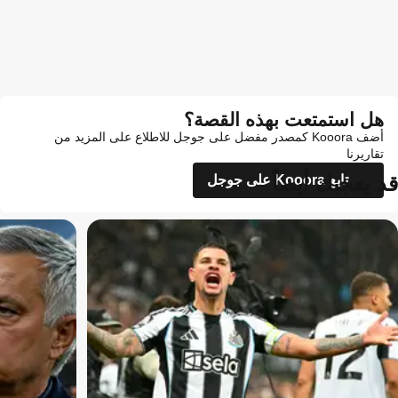
هل استمتعت بهذه القصة؟
أضف Kooora كمصدر مفضل على جوجل للاطلاع على المزيد من
تقاريرنا
قد يعجبك أيضاً
تابع Kooora على جوجل