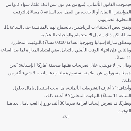
فبموجب القانون الألماني، يُمنع من هم دون سن الـ18 عامًا، سواء كانوا من
المواطنين الألمان أو الأجانب، من العمل بعد الساعة 8 مساءً (بالتوقيت
المحلي)، لحمايتهم.
وتمنح بعض الاستثناءات للرياضيين، بالسماح لهم بالمنافسة حتى الساعة 11
مساءً، لكن ذلك يشمل الاستحمام والواجبات الإعلامية.
وتنطلق مباراة إسبانيا وجورجيا الساعة 09:00 مساءً (بالتوقيت المحلي)،
وبالتالي فإن انتهاء الوقت الأصلي بالتعادل يعني امتداد المباراة لما بعد الساعة
11 مساءً.
وقال دي لا فوينتي، خلال تصريحات نقلتها صحيفة "
ماركا
" الإسبانية: "نحن
جميعًا مسؤولون عن سلامته، سنقوم بعملنا وندعه يلعب، لا شيء أكثر من
ذلك".
وأضاف: "لا أعرف التشريعات الألمانية، هل يجب استبدال يامال بحلول
الساعة 11 مساءً (بالتوقيت المحلي)؟ لا أعتقد ذلك".
ونظريًا، قد تتعرض إسبانيا لغرامة قدرها 30 ألف يورو إذا لعب يامال بعد هذا
التوقيت.
إعلان