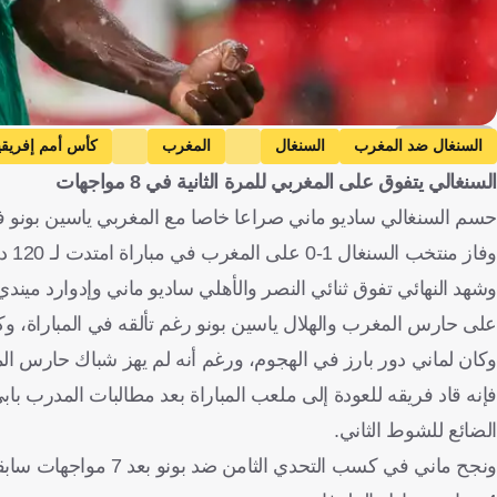
Getty Images
السنغال ضد المغرب
السنغال
المغرب
كأس أمم إفريقي
السنغالي يتفوق على المغربي للمرة الثانية في 8 مواجهات
ضمك ضد النصر
ضمك
النصر
السنغال
المغرب
حسم السنغالي ساديو ماني صراعا خاصا مع المغربي ياسين بونو في نه
وفاز منتخب السنغال 1-0 على المغرب في مباراة امتدت لـ 120 دقيقة، وشهدت سيناريو درامي أضاعت فيه المغرب ركلة جزاء.
وشهد النهائي تفوق ثنائي النصر والأهلي ساديو ماني وإدوارد ميند
على حارس المغرب والهلال ياسين بونو رغم تألقه في المباراة، وك
وكان لماني دور بارز في الهجوم، ورغم أنه لم يهز شباك حارس الم
فإنه قاد فريقه للعودة إلى ملعب المباراة بعد مطالبات المدرب با
الضائع للشوط الثاني.
ونجح ماني في كسب الت