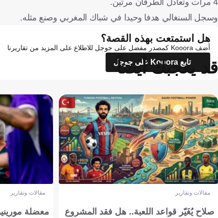
4 مرات وتعادل الطرفان مرتين.
وسجل السنغالي هدفا وحيدا في شباك المغربي وصنع مثله.
هل استمتعت بهذه القصة؟
أضف Kooora كمصدر مفضل على جوجل للاطلاع على المزيد من تقاريرنا
قد يعجبك أيضاً
تابع Kooora على جوجل
مقالات وتقارير
مقالات وتقارير
صلاح يُغَيّر قواعد اللعبة.. هل فقد المشروع
معضلة مورينيو 