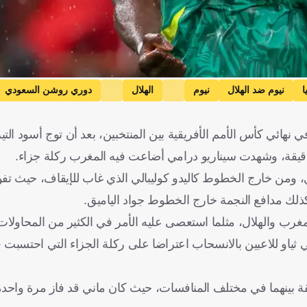
ا
نيوم ضد الهلال
نيوم
الهلال
دوري روشن السعودي
المملكة العربية السعودية
كرة قدم
ائي كأس الأمم الأفريقية بين المنتخبين، بعد أن توج أسود التيرا
ي، ومن خارج الخطوط كاليدو كوليبالي الذي غاب للإيقاف، حيث تفوق
ذلك مدافع النجمة خارج الخطوط جواد الياميق.
غرب والهلال، مثلما استعصى عليه الأمر في الكثير من المحاولات
بي ثياو للاعبين بالانسحاب اعتراضا على ركلة الجزاء التي احتسبت
حدي الثامن ضد بونو بعد 7 مواجهات سابقة بينهما في مختلف المنافسات، حيث كان ماني قد فاز مر