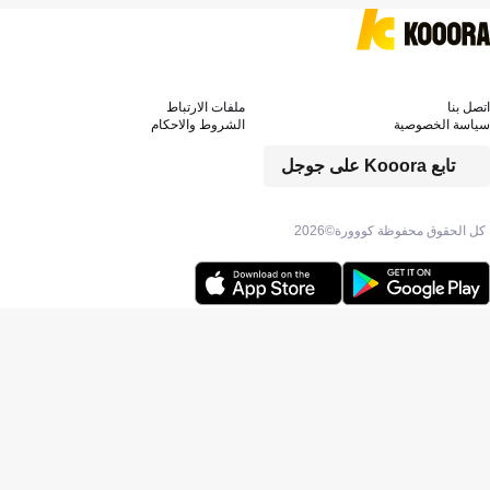
 بنا
ملفات الارتباط
سة الخصوصية
الشروط والاحكام
تابع Kooora على جوجل
 الحقوق محفوظة كووورة©
2026