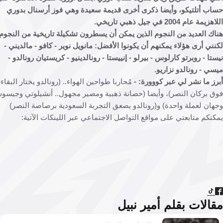
ب أتلتيكو، وأيضا ذكرى أخرى قديمة سعيدة وهي فوز أرسنال بدوري
ة عام 2004 في جيل ذهبي تاريخي.
ك العديد من النجوم الذين يمكن أن يسطرون تشكيلة تاريخية من النجوم
ني أرى هؤلاء يمكنهم أن يكونوا الأفضل: مانويل نوير - كافو - مالديني -
تا - روبرتو كارلوس - بيرلو - إنييستا - رونالدينيو - كريستيان رونالدو -
ي - رونالدو نزاريو.
ز ما نشر لي عبر كووورة: -
مُحاربا طواحين الهواء.. (رونالدو يختار البقاء
 بركان النصر)، وأيضا (حصانة ذهبية ومصير مجهول.. أنشيلوتي وجيسوس
ان لعملة واحدة) و(رونالدو يصعق التجربة السعودية برصاصة النصر)
نكم متابعتي على مواقع التواصل الاجتماعي عبر اللينكات الآتية:
الات بقلم أمير نبيل