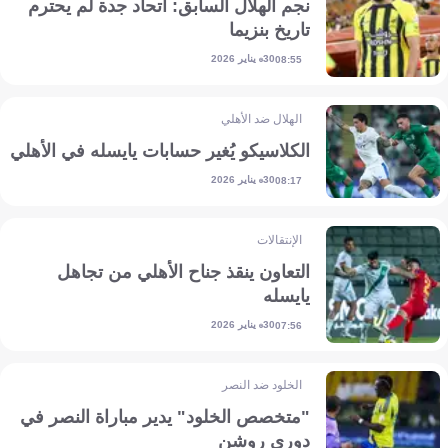
نجم الهلال السابق: اتحاد جدة لم يحترم
تاريخ بنزيما
30 يناير 2026
08:55
الهلال ضد الأهلي
الكلاسيكو يُغير حسابات يايسله في الأهلي
30 يناير 2026
08:17
الإنتقالات
التعاون ينقذ جناح الأهلي من تجاهل
يايسله
30 يناير 2026
07:56
الخلود ضد النصر
"متخصص الخلود" يدير مباراة النصر في
دوري روشن