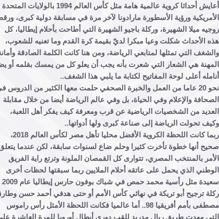
أعايش أحداثا كروية عالمية هامة مثل كأس العالم 1994 بالولايات المتحدة
مريكية ورؤية الأسطورة مارادونا لآخر مرة في مسابقة دولية كبرى، ورقصة
يه ميلا الشهيرة، وركلة باجيو الشهيرة التي أطاحت بأحلام إيطاليا، كل
 الأحداث شكلت وعيا مبكرا لديّ بقيمة كرة القدم وما تعنيه للشعوب،
شغف التي تمثلها لمتابعي الرياضة، ومن هنا كانت الكلمة الصادقة وأمانة
هنة هي الشعار التي شعرت بأنه يجب أن يعلو كل من يمسك بقلمه أو يضع
مله أعلى لوحة المفاتيح لكتابة ما يلبي هذا الشغف..
نحو 20 عاما من العمل والخبرة الصحفي حلمت معها الكثير من الدروس في
حافة والإعلام وفي الحياة، بل وفي عالم الرياضة أيضا من خلال مقابلة
ديد من الشخصيات الرياضية عن قرب ومعرفة كيف يفكر أهل اللعبة،
ف تحولت الرياضة إلى صناعة كبرى ولها أدواتها..
ربما كانت اللحظة الكروية الأفضل محليا تأهل مصر لكأس العالم 2018،
ح أنها خطوة تأخرت كثيرا وحلم ضاع لسنوات سابقة، لكن عندما يتعلق
مر بالمنتخب المصري، تتوارى كل القمصان الملونة وترتع راية الفريق
طني الذي يحمل على عاتقه أحلام الملايين ربما سبقتها لحظات أخرى
سعيدة مثل رأسية محمد حمص في شباك بوفون حارس إيطاليا عام 2009 أو
ة ترجيح أبو تريكة في نهائي كأس الأمم أو حتى هدفي أحمد حسن وطارق
مصطفى بأمم أفريقيا 98.. أما عالميا فكانت اللحظة الأمثل رأس راموس
ي مهدت طريق ريال مدريد للقب دوري أبطال أوروبا للمرة العاشرة على