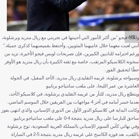
AFP
ولفت فيجو "من أكثر الأمور التي أحببتها في تجربتي مع ريال مدريد وبرشلونة،
أنني لعبت معهما خلال عاميهما المئويين، وأحتفظ بقميصيهما كذكرى جميلة."
ورغم احترامه للناديين الكبيرين، فإن تصريحات لويس فيجو الأخيرة، تزيد من
سخونة الكلاسيكو المرتقب، خاصة مع ثقته الكبيرة بأن ريال مدريد هو الأوفر
حظًا لتحقيق الفوز.
وسيواجه برشلونة، غريمه التقليدي ريال مدريد، الأحد المقبل، في الجولة
العاشرة من عمر الليجا، على ملعب سانتياجو برنابيو.
ويتطلع ريال مدريد، للثأر من غريمه التقليدي برشلونة، في كلاسيكو الأحد،
بعدما خسر أمامه في آخر 4 مواجهات بين الفريقين خلال الموسم الماضي.
وكانت البداية في كلاسيكو الدور الأول من الدوري الإسباني، والذي انتهى بفوز
ساحق للبارسا على ريال مدريد بنتيجة 4-0 على ملعب سانتياجو برنابيو.
وفي نهائي كأس السوبر الإسباني بالمملكة العربية السعودية، توج برشلونة
باللقب، بعد فوزه الكاسح على غريمه ريال مدريد بنتيجة 5-2 في المباراة