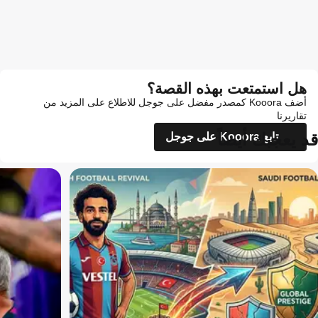
هل استمتعت بهذه القصة؟
أضف Kooora كمصدر مفضل على جوجل للاطلاع على المزيد من
تقاريرنا
قد يعجبك أيضاً
تابع Kooora على جوجل