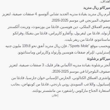
أهداف.
ميركاتو ريال مدريد
أبرم ريال مدريد بقيادة مدربه الجديد تشابي ألونسو، 4 صفقات صيفية، لتعزيز
صفوف الميرنجي في موسم 2025-2026.
وضم العملاق الملكي، دين هويسين، قادمًا من بورنموث، وترينت ألكسندر
أرنولد، قادمًا من ليفربول، وألفارو كاريراس، قادمًا من بنفيكا، وفرانكو
ماستانتونو، قادمًا من ريفر بليت.
وبحسب موقع "Sports Mole"، فإن ريال مدريد أنفق نحو 139.8 مليون جنيه
إسترليني، لإبرام صفقات هويسين وأرنولد وكاريراس وماستانتونو.
ميركاتو برشلونة
أنجز برشلونة بقيادة مدربه الألماني هانز فليك، 3 صفقات صيفية، لتعزيز
صفوف البلوجرانا في موسم 2025-2026.
واشترى العملاق الكتالوني، الحارس الإسباني خوان جارسيا، قادمًا من
إسبانيول، واللاعب السويدي روني باردجي، قادمًا من كوبنهاجن، بجانب
استعارة الجناح ماركوس راشفورد من مانشستر يونايتد.
إعلان