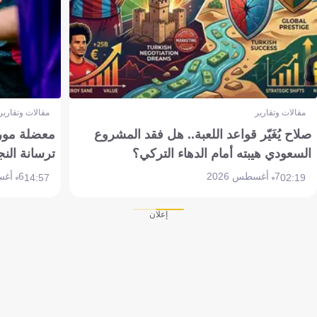
مقالات وتقارير
مقالات وتقارير
صلاح يُغَيّر قواعد اللعبة.. هل فقد المشروع
معضلة مورين
السعودي هيبته أمام الدهاء التركي؟
ترسانة النج
7 أغسطس 2026
6 أغسطس 2026
14:57
02:19
إعلان