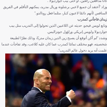
كانا مدافعين رائعين، أو حتى بيب جوارديولا".
وزاد "أعتقد أن جميع لاعبي برشلونة وريال مدريد، يمكنهم التأقلم في الفريق
المنافس لأنهم دائمًا لاعبون كبار، مثلما فعل رونالدو."
زيدان فاجأني كمدرب
وتابع لويس فيجو، حديثه عن اللاعبين الذين تحولوا إلى التدريب مثل بيب
جوارديولا ولويس إنريكي وراؤول جونزاليس.
وشدد "لم أكن أتوقع أن يصبح زين الدين زيدان مدربًا، وذلك نظرًا لطبيعة
شخصيته، فهو مختلف تمامًا كمدرب عما كان عليه كلاعب، وقد تفاجأت عندما
علمت أنه يريد دخول عالم التدريب".