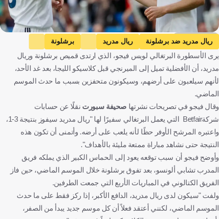
Getty Images
ريال مدريد ضد برشلونة
ريال مدريد
برشلونة
يرى الأسطورة البرتغالي لويس فيجو، الذي ارتدى قميص برشلونة وريال
الدوري الإسباني
زين الدين زيدان
لويس فيغو
إسبانيا
فرنسا
مدريد، أن الأفضلية تميل إلى الميرنجي قبل كلاسيكو الليجا، بعد غد الأحد،
البرتغال
كرة قدم
لأنهم سيلعبون على أرضهم، وسيكونون متحفزين بسبب ما حدث الموسم
الماضي.
وقال فيجو في تصريحات نشرتها
صحيفة سبورت
نقلًا عن حسابات
شركةBetfair التي يعمل البرتغالي سفيرًا لها "ريال مدريد سيفوز بنتيجة 3-1،
واعتبره المرشح الأوفر حظًا لأنه يلعب على أرضه. وأتمنى أن تكون هذه
النتيجة حتى نشاهد مباراة ممتعة مليئة بالأهداف".
وأوضح فيجو أن سبب توقعه يعود إلى الحماس الكبير الذي يملكه فريق
المدرب تشابي ألونسو، بعد تفوق برشلونة خلال الموسم الماضي، حين فاز
الفريق الكتالوني في المباريات الأربع التي جمعت الطرفين.
ولفت "سيكون لدى ريال مدريد، الدافع الأكبر، إذا ركز فقط على ما حدث
الموسم الماضي، لكنني أعتقد فعلاً أن كل موسم جديد يبدأ من الصفر،