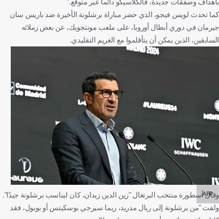
بأهداف وصفقات جديدة، فالكلاسيكو دائماً غير متوقع."
كما تحدث لويس فيجو، الذي حضر مباراة برشلونة الأخيرة ضد باريس سان
جيرمان في دوري أبطال أوروبا، على ملعب مونتجويك، عن بعض زملائه
السابقين، الذين يمكن أن يتأقلموا مع الغريم التقليدي.
AFP
وقال أسطورة منتخب البرتغال "زين الدين زيدان، كان ليناسب برشلونة جيدًا".
ولفت "من برشلونة إلى ريال مدريد، ربما سيرجي بوسكيتس أو بويول، فقد