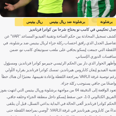
Getty Images
برشلونة
برشلونة ضد ريال بيتيس
ريال بيتيس
جدل تحكيمي في كامب نو يحتاج شرحا من كوادرا فرنانديز
الدوري الإسباني
إيسكو
جافي
إسبانيا
كرة قدم
كشف تسجيل المحادثة بين حكم الساحة وتقنية الفيديو المساعد "VAR" عن
تفاصيل الجدل الذي رافق احتساب ركلة جزاء لريال بيتيس ضد برشلونة، في
اللقطة التي جمعت إيسكو بجافي على ملعب سبوتيفاي كامب نو، ضمن
منافسات الدوري الإسباني.
وأظهر الحوار الذي دار بين الحكم الرئيسي جييرمو كوادرا فرنانديز، ومسؤول
تقنية الفيديو إيفان كاباروس هيرنانديز، تمسك كوادرا فرنانديز بقراره الأولي
رغم توصية غرفة الـVAR بمراجعة اللقطة وإعادة تقييمها، معتبرًا أن هناك خطأ
واضحًا من جافي يستوجب ركلة جزاء.
تعود الواقعة إلى الدقيقة 64 من مواجهة برشلونة وريال بيتيس التي انتهت بفوز
الفريق الكتالوني 3-1، حين سقط إيسكو داخل منطقة الجزاء وخلفه جافي.
الحكم كوادرا فرنانديز ألغى الحالة في البداية بداعي التسلل، قبل أن يتلقى
نداءً من كاباروس هيرنانديز في غرفة الـVAR: "أوصي بمراجعة اللقطة حتى