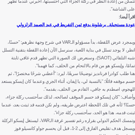
تتمكن من إعادة النظر في ركلة الجزاء التي احتسبتها، أخبرني عندما تظهر
على الشاشة".
اقرأ أيضا:
عودة مستحيلة.. برشلونة يدفع ثمن التفريط في عبد الصمد الزلزولي
وبمجرد عرض اللقطة، بدأ مسؤولو الـVAR في شرح وجهة نظرهم: "حسنًا،
انظر، لا يوجد تسلل في بداية اللعبة، سنرسل الآن إعادة اللقطة بتقنية التسلل
شبه التلقائي (SAOT)، وسنعرض لك الصورة التي تظهر قدم غافي ثابتة
تمامًا، وإيسكو هو من قام بالالتحام من الخلف، كما فهمنا".
هنا طلب كوادرا فرنانديز توضيحًا سريعًا، ليرد: "أعطني شرحًا مختصرًا"، ثم
حسم موقفه قائلًا: "بالنسبة لي، يا إيفان، أثناء الجري وعندما كان إيسكو يستعد
للهجوم، اصطدم به جافي، القادم من الخلف، بقدمه".
وأضاف: "كان إيسكو قد حسم الموقف لصالحه، لذلك سأحتسب ركلة جزاء،
حسنًا؟ لأنه في تلك اللحظة اعترض طريقه، ولم تكن قدمه قد ثبتت بعد، عندما
ثبتت قدمه، هذا هو الحد، سأحتسب ركلة جزاء".
وتمسك الحكم الدولي بقراره رغم تفسير غرفة الـVAR، ليستغل إيسكو الركلة
ويسجل هدف تقليص الفارق إلى 2-1، قبل أن يحسم جواو كانسيلو فوز