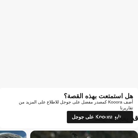
هل استمتعت بهذه القصة؟
أضف Kooora كمصدر مفضل على جوجل للاطلاع على المزيد من
تقاريرنا
قد يعجبك أيضاً
تابع Kooora على جوجل