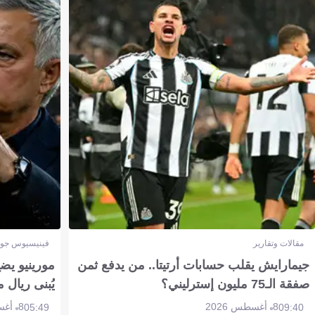
مقالات وتقارير
فينيسيوس جون
جيمارايش يقلب حسابات أرتيتا.. من يدفع ثمن
مورينيو يض
صفقة الـ75 مليون إسترليني؟
يُبنى ريال 
8 أغسطس 2026
8 أغسطس 2026
05:49
09:40