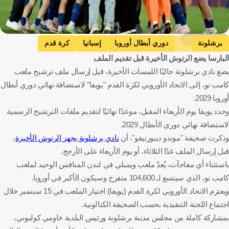
Getty Images
برشلونة
دوري أبطال أوروبا
إسبانيا
كرة قدم
البارسا يضع الرتوش الأخيرة قبل تقديم الملف
يضع نادي برشلونة حاليًا اللمسات الأخيرة، قبل إرسال ملف ترشيح ملعب
كامب نو، إلى الاتحاد الأوروبي لكرة القدم "يويفا" لاستضافة نهائي دوري أبطال
أوروبا 2029.
وحدد يويفا يوم الأربعاء المقبل، موعدًا نهائيًا لتقديم ملفات الترشيح الرسمية
لاستضافة نهائي دوري الأبطال 2029.
وذكرت صحيفة "موندو ديبورتيفو"، أن
نادي برشلونة يجهز الرتوش الأخيرة
،
قبل إرسال الملف غدًا الثلاثاء، أو يوم الأربعاء على الأرجح.
باستثناء أي مفاجآت، يُعدّ ملعب ويمبلي في لندن المنافس الوحيد لملعب
كامب نو، الذي سيتسع لـ 104,600 متفرج وسيكون الأكبر في أوروبا.
ويعتزم الاتحاد الأوروبي لكرة القدم (يويفا) اختيار الملعب في 15 سبتمبر خلال
اجتماع اللجنة التنفيذية بحسب الصحيفة الكتالونية.
بمشاركة كاملة من مجلس مدينة برشلونة ورئيس البلدية خاومي كولبوني،