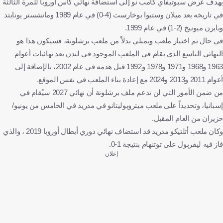
يهدف عرض سبوتيفاي كامب نو إلى استضافة نهائي كأس أوروبا للمرة الثالثة
في تاريخه بعد ميلان وستيوا بوخارست (4-0) في عام 1989 ومانشستر يونايتد
وبايرن ميونيخ (2-1) في عام 1999.
في حال تم اختيار ملعب ويمبلي بدلاً من ملعب برشلونة، فسيكون هذا هو
النهائي التاسع الذي يقام في الملعب الموجود في لندن بعد نهائيات أعوام
1963 و1968 و1971 و1978 و1992 قبل هدمه في عام 2002، بالإضافة إلى
أعوام 2011 و2013 و2024 مع إعادة بناء الملعب في نفس الموقع.
من ضمن الأمور التي لن تدعم ملف برشلونة أن نهائي 2027 سيُقام في
إسبانيا، وتحديداً على ملعب ميتروبوليتانو في مدريد في الخامس من يونيو/
حزيران من العام المقبل.
وكان ملعب أتلتيكو مدريد قد استضاف نهائي دوري أبطال أوروبا 2019 ، والذي
فاز فيه ليفربول على توتنهام بنتيجة 1-0.
إعلان