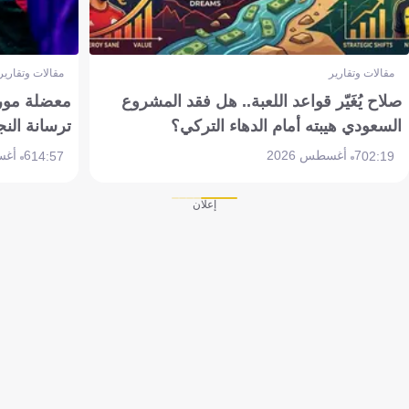
مقالات وتقارير
مقالات وتقارير
صلاح يُغَيّر قواعد اللعبة.. هل فقد المشروع
معضلة مورين
السعودي هيبته أمام الدهاء التركي؟
ترسانة النج
7 أغسطس 2026
6 أغسطس 2026
14:57
02:19
إعلان