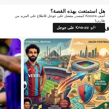
هل استمتعت بهذه القصة؟
أضف Kooora كمصدر مفضل على جوجل للاطلاع على المزيد من
تقاريرنا
قد يعجبك أيضاً
تابع Kooora على جوجل