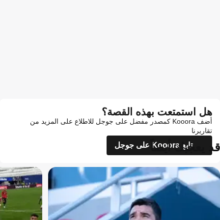
هل استمتعت بهذه القصة؟
أضف Kooora كمصدر مفضل على جوجل للاطلاع على المزيد من
تقاريرنا
قد يعجبك أيضاً
تابع Kooora على جوجل