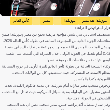
Getty Images
نيوزيلندا ضد مصر
نيوزيلندا
مصر
كأس العالم
قرار استراتيجي للفراعنة
مصر ضد إيران
إيران
نيوزيلندا
مصر
كندا
إيران
يستضيف استاد بي سي بليس مواجهة مرتقبة تجمع بين مصر ونيوزيلندا ضمن
الولايات المتحدة
كرة قدم
منافسات الجولة الثانية من المجموعة السابعة في بطولة كأس العالم 2026.
ويدخل المنتخب المصري اللقاء بمعنويات مرتفعة بعد تعادله الإيجابي بنتيجة
(1-1) أمام بلجيكا في الجولة الأولى، خلال المباراة التي أقيمت على ملعب
لومين فيلد ضمن منافسات المجموعة نفسها.
وتُقام النسخة الحالية من بطولة كأس العالم للمرة الأولى في تاريخ المسابقة
بنظام الاستضافة المشتركة، حيث تستضيفها كل من الولايات المتحدة
الأمريكية وكندا والمكسيك.
ويخوض منتخب مصر مباراته أمام نيوزيلندا في مدينة فانكوفر الكندية، بعدما
استهل مشواره في البطولة بمدينة سياتل الأمريكية، حيث تعادل مع المنتخب
البلجيكي في الجولة الافتتاحية.
وفي سياق متصل، أكد إبراهيم حسن، مدير منتخب مصر، أن بعثة المنتخب