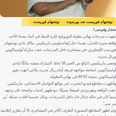
Getty Images
نوتنجهام فوريست ضد بورنموث
نوتنجهام فوريست
شجار وفوضى!
بورنموث
الدوري الإنجليزي الممتاز
إنجلترا
الجزائر
شهدت مدرجات نهائي بطولة اليوروليج لكرة السلة في أثينا، مساء الأحد،
الأردن
العراق
كرة قدم
واقعة مثيرة للجدل، بعدما دخل إيفانجيلوس مارينكيس، مالك نادي نوتنجهام
فورست الإنجليزي، في مشاجرة داخل المدرجات عقب مباراة أولمبياكوس
وريال مدريد.
وحضر مارينكيس، البالغ من العمر 58 عامًا، المباراة بصفته مالكًا لنادي
أولمبياكوس، لمتابعة مواجهة فريقه أمام ريال مدريد، والتي انتهت بفوز
أولمبياكوس بنتيجة 92-85 في نهائي البطولة.
وأظهرت مقاطع فيديو انتشرت عبر مواقع التواصل الاجتماعي، مارينكيس
عقب الواقعة وهو يرتدي قميصًا ممزقًا، مع ظهور كدمات واضحة على وجهه،
بينما كان في حالة جدال حاد داخل المدرجات، وذلك حسبما أفادت شبكة "بي
بي سي".
ولم تُظهر المقاطع المصورة الطرف الآخر في المشاجرة، إلا أن تقارير إعلامية