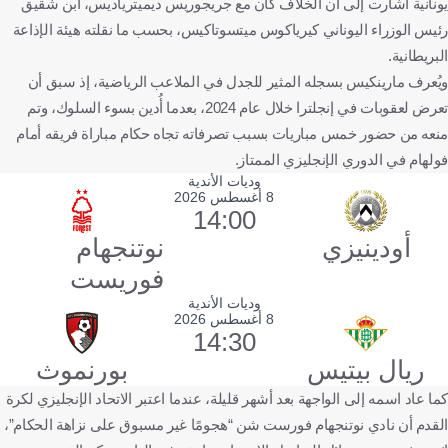
يونانية أشارت إلى أن الخلاف كان مع جريجوريس ديميترياديس، ابن شقيق
رئيس الوزراء اليوناني كيرياكوس ميتسوتاكيس، بحسب ما نقلته هيئة الإذاعة
البريطانية.
ويُعرف مارينكيس بسجله المثير للجدل في الملاعب الرياضية، إذ سبق أن
تعرض لعقوبات في إنجلترا خلال عام 2024، بعدما أُدين بسوء السلوك، وتم
منعه من حضور خمس مباريات بسبب تصرفاته تجاه حكام مباراة فريقه أمام
فولهام في الدوري الإنجليزي الممتاز.
وديات الأندية
8 أغسطس 2026
14:00
أودينيزي
نوتنجهام
فوريست
وديات الأندية
8 أغسطس 2026
14:30
ريال بيتيس
بورنموث
كما عاد اسمه إلى الواجهة بعد أشهر قليلة، عندما اعتبر الاتحاد الإنجليزي لكرة
القدم أن نادي نوتنجهام فورست شن “هجومًا غير مسبوق على نزاهة الحكام”،