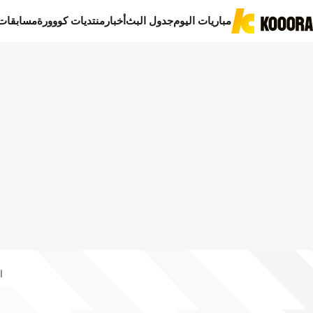
مباريات اليوم
جدول البث
أخبار
منتديات كووورة
مسابقات
ا