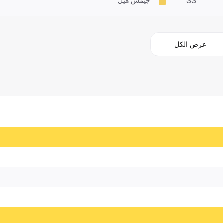
33'
جيمس هيل
عرض الكل