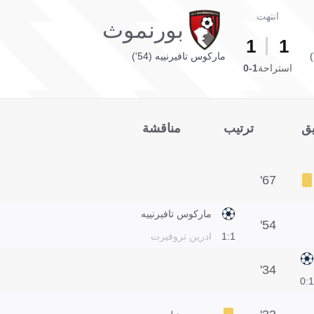
انتهت
بورنموث
1
1
ماركوس تافيرنييه (54')
استراحة
1-0
يق
ترتيب
مناقشة
67'
ماركوس تافيرنييه
54'
1:1
ادرين تروفيرت
34'
1:0