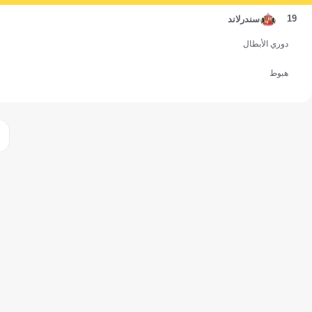
19
سندرلاند
دوري الأبطال
هبوط