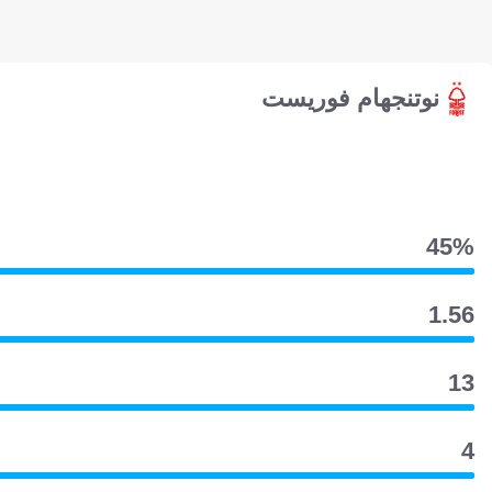
نوتنجهام فوريست
45‎%‎
1.56
13
4