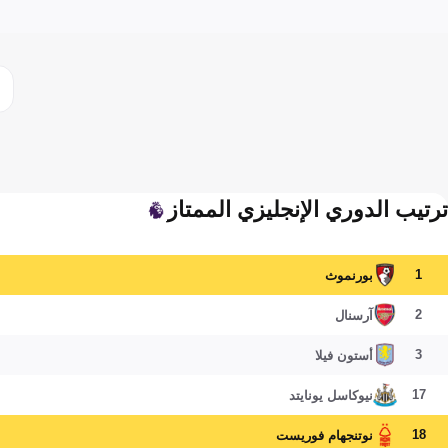
ترتيب الدوري الإنجليزي الممتاز
1
بورنموث
2
آرسنال
3
أستون فيلا
17
نيوكاسل يونايتد
18
نوتنجهام فوريست