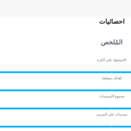
احصائيات
المُلخص
الاستحواذ على الكرة
أهداف متوقعة
مجموع التسديدات
تسديدات على المرمى