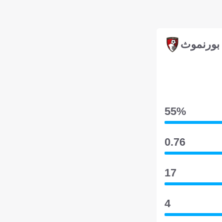
بورنموث
55‎%‎
0.76
17
4