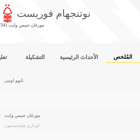
نوتنجهام فوريست
مورغان جيبس وايت (34')
المُلخص
الأحداث الرئيسية
التشكيلة
تعل
تايوو اونيى
مورغان جيبس وايت
اوماري هوتشينسون