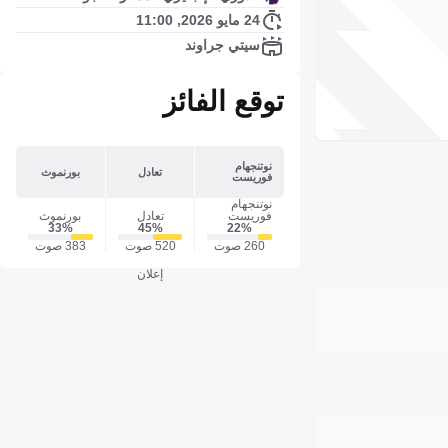
24 مايو 2026, 11:00
سيتي جراوند
توقع الفائز
نوتنجهام
تعادل
بورنموث
فوريست
نوتنجهام
فوريست
تعادل
بورنموث
33‎%‎
45‎%‎
22‎%‎
260 صوت
520 صوت
383 صوت
إعلان