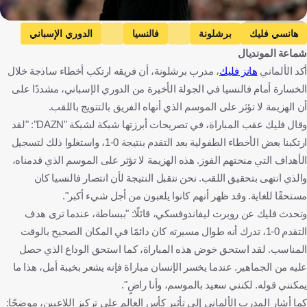
Getty Images
هانسي فليك
برشلونة
فالنسيا
الدوري الإسباني
شماعة المونديال
كأس العالم
روبرت ليفاندوفسكي
ألمانيا
إسبانيا
بولندا
أكد الألماني
هانز فليك
، مدرب برشلونة، أن فريقه ارتكب أخطاء ساذجة خلال
كرة قدم
الخسارة أمام فالنسيا في الجولة الأخيرة من الدوري الإسباني، مشددًا على
أن الهزيمة لا تؤثر على الموسم الذي أنهاه الفريق بالتتويج باللقب.
وقال فليك عقب المباراة، في تصريحات أبرزتها شبكة لشبكة "DAZN": "لقد
ارتكبنا بعض الأخطاء الطفولية بعد التقدم بنتيجة 0-1، واستغلوا ذلك لتسجيل
الأهداف التي منحتهم الفوز. هذه الهزيمة لا تؤثر على الموسم الذي قدمناه،
والذي انتهى بتحقيق اللقب. نحن نتقبل النتيجة لأن انتصار فالنسيا كان
مستحقًا للغاية. وقد ظهر أنهم كانوا يلعبون من أجل شيء أكبر".
وتحدث فليك عن روبرت ليفاندوفسكي، قائلًا: "ببساطة، عندما ترى هدف
التقدم 0-1، تدرك أنه طوال مسيرته كان دائمًا في المكان الصحيح بالوقت
المناسب. لقد استحق خوض هذه المباراة، كما استحق الوداع الذي حصل
عليه من الجماهير. عندما يخسر الإنسان مباراة فإنه يشعر بخيبة أمل، هذا ما
يمكنني قوله. لكنني سعيد بالموسم، وأنا راضٍ".
كما أشار المدرب الألماني إلى تأثير كأس العالم على تركيز اللاعبين، موضحًا: