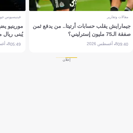
مقالات وتقارير
فينيسيوس جون
جيمارايش يقلب حسابات أرتيتا.. من يدفع ثمن
مورينيو يض
صفقة الـ75 مليون إسترليني؟
يُبنى ريال 
8 أغسطس 2026
8 أغسطس 2026
05:49
09:40
إعلان