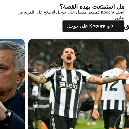
هل استمتعت بهذه القصة؟
أضف Kooora كمصدر مفضل على جوجل للاطلاع على المزيد من
تقاريرنا
قد يعجبك أيضاً
تابع Kooora على جوجل