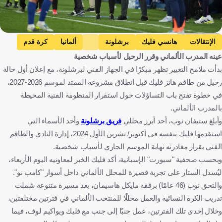
Getty Images
الإنتقالات
هانسي فليك
برشلونة
ألمانيا
كرة قدم
عينه المدرب الألماني وقرر الرحيل لأسباب شخصية
بدأت ملامح التغيير تظهر مبكرًا في الجهاز الفني لبرشلونة، مع إعلان أول حالة
رحيل من طاقم هانز فليك قبل انطلاق مشروعه الممتد لموسم 2026-2027،
في خطوة تفتح باب التساؤلات حول استقرار المنظومة الفنية المحيطة
بالمدرب الألماني.
وأبلغ ستيفان نوب، أحد أبرز محللي
فريق برشلونة
وأحد الأسماء التي
استقدمها فليك بنفسه في أكتوبر/ تشرين الأول 2024، إدارة النادي والطاقم
الفني بقرار مغادرته نهاية الموسم الجاري لأسباب شخصية.
وبحسب صحفية "سبورت" الإسبانية، أكد فليك الخبر لمعاونيه اليوم الأربعاء،
ليُسدل الستار على تجربة قصيرة للمحلل الألماني داخل أسوار "كامب نو".
والتحق نوب (46 عامًا) برفقة مايكل هاسيمان، بعد مسيرة متنوعة شملت
تدريب الكرة النسائية والعمل محللًا للمنتخب الألماني في فترتين مختلفتين،
وخلال إحدى تلك الفترتين، عمل جنبًا إلى جنب مع فليك ويواكيم لوف، فيما