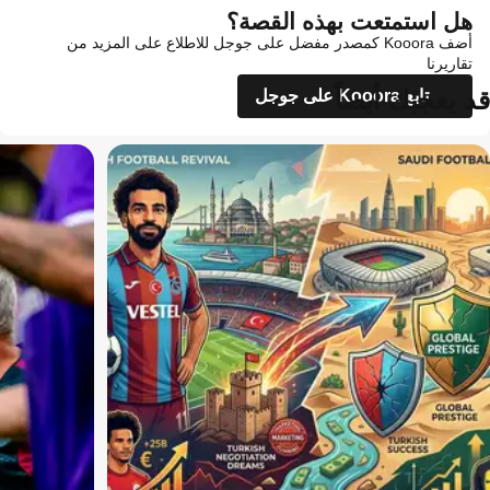
هل استمتعت بهذه القصة؟
أضف Kooora كمصدر مفضل على جوجل للاطلاع على المزيد من
تقاريرنا
قد يعجبك أيضاً
تابع Kooora على جوجل