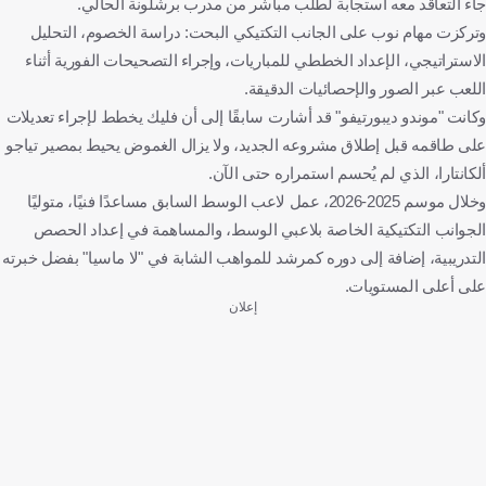
جاء التعاقد معه استجابة لطلب مباشر من مدرب برشلونة الحالي.
وتركزت مهام نوب على الجانب التكتيكي البحت: دراسة الخصوم، التحليل
الاستراتيجي، الإعداد الخططي للمباريات، وإجراء التصحيحات الفورية أثناء
اللعب عبر الصور والإحصائيات الدقيقة.
وكانت "موندو ديبورتيفو" قد أشارت سابقًا إلى أن فليك يخطط لإجراء تعديلات
على طاقمه قبل إطلاق مشروعه الجديد، ولا يزال الغموض يحيط بمصير تياجو
ألكانتارا، الذي لم يُحسم استمراره حتى الآن.
وخلال موسم 2025-2026، عمل لاعب الوسط السابق مساعدًا فنيًا، متوليًا
الجوانب التكتيكية الخاصة بلاعبي الوسط، والمساهمة في إعداد الحصص
التدريبية، إضافة إلى دوره كمرشد للمواهب الشابة في "لا ماسيا" بفضل خبرته
على أعلى المستويات.
إعلان