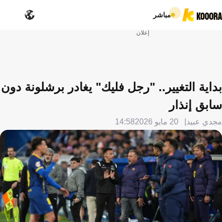
مباشر
إعلان
بداية التغيير.. "رجل فليك" يغادر برشلونة دون
سابق إنذار
مجدي عبيد
20 مايو 2026
14:58