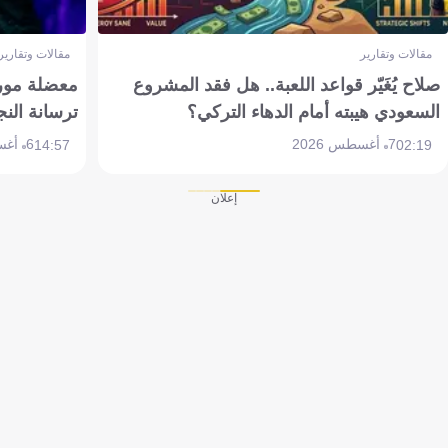
مقالات وتقارير
مقالات وتقارير
صلاح يُغَيّر قواعد اللعبة.. هل فقد المشروع
معضلة مورين
السعودي هيبته أمام الدهاء التركي؟
ترسانة النج
7 أغسطس 2026
6 أغسطس 2026
14:57
02:19
إعلان