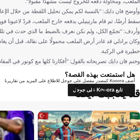
الملعب، ومحاولة دفعه للخروج ليست مشهدًا مقبولا".
وأوضح فان دايك: "بالنسبة لكم يمكن تحليل اللقطة من خلال الإع
سقط أرضًا، ثم قام مارتينيلي بدفعه خارج الملعب، فردّ لاعبونا فورا
وأردف: "تجمّع الكل، ولم نكن نعرف بالضبط ما الذي حدث في تلك
وكان برادلي قد غادر أرض الملعب محمولًا على نقالة، قبل أن ي
خطيرة في الركبة.
وختم فان دايك تصريحاته بالقول: "أفكارنا كلها مع كونور في المقا
هل استمتعت بهذه القصة؟
أضف Kooora كمصدر مفضل على جوجل للاطلاع على المزيد من تقاريرنا
قد يعجبك أيضاً
تابع Kooora على جوجل