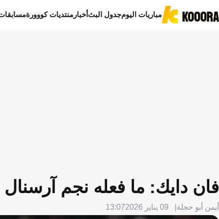
مباريات اليوم
جدول البث
أخبار
منتديات كووورة
مسابقات
فان دايك: ما فعله نجم آرسنال 
أيمن أبو حجلة
09 يناير 2026
13:07