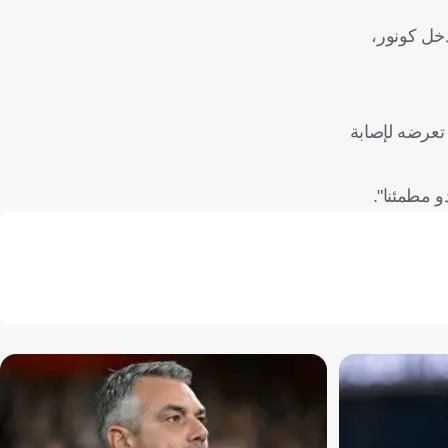
دخل كونور،
تعرضه لإصابة
و مطمئنا".