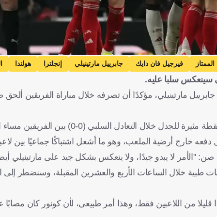
الممتاز
فيرجيل فان دايك
جابرييل مارتينيلي
إنجلترا
هولندا
ا
ي سينعكس سلبا عليه.
ل جابرييل مارتينيلي، مؤكدًا أن تصرفه خلال مباراة الفريقين ألحق 
وكان مارتينيلي قد اعتذر لاحقا لمدافع ليفربول كونور برادلي، بعد لقطة مثيرة للجدل خ
عه خارج أرضية الملعب، وهو ما أشعل اشتباكًا جماعيًا بين لاعب
ن: "الأمر لا يبدو جيدًا، ولا ينعكس بشكل جيد على مارتينيلي أيضا
 طبية خلال الساعات الأربع والعشرين المقبلة، وسنضطر إلى ال
ًا قليلا من اللاعبين فقط، وهذا أمر طبيعي، لأن كونور كان مصابًا