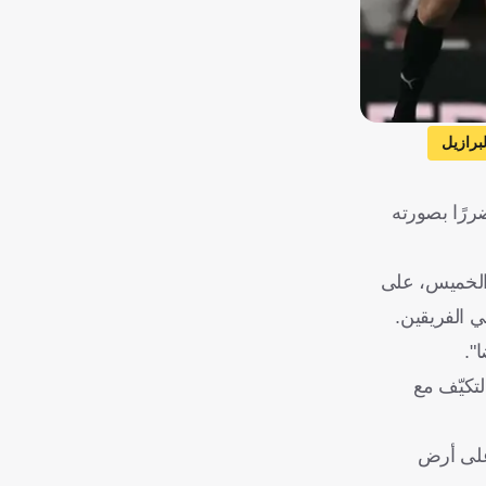
لبرازيل
ضررًا بصورته
لال التعادل السلبي (0-0) بين الفريقين مساء الخميس، على
ي الفريقين.
".
تكيّف مع
 على أرض