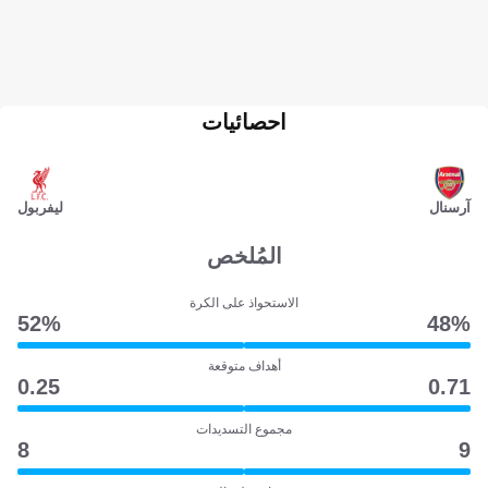
احصائيات
آرسنال
ليفربول
المُلخص
الاستحواذ على الكرة
52‎%‎
48‎%‎
أهداف متوقعة
0.25
0.71
مجموع التسديدات
8
9