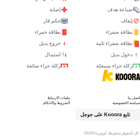
صناعة هدف
إصابة
إيقاف
حكم ڤار
بطاقة صفراء
بطاقة حمراء
بطاقة صفراء ثانية
خروج بديل
دخول بديل
استبدال
ركلة جزاء مسجلة
ركلة جزاء ضائعة
اتصل بنا
ملفات الارتباط
سياسة الخصوصية
الشروط والاحكام
تابع Kooora على جوجل
كل الحقوق محفوظة كووورة©
2026