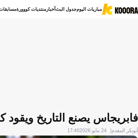
مباريات اليوم
جدول البث
أخبار
منتديات كووورة
مسابقات
فابريجاس يصنع التاريخ ويقود ك
أبوبكر المقدم
24 مايو 2026
17:40