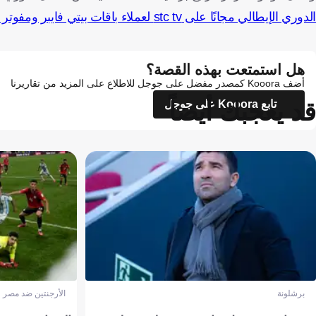
الدوري الإيطالي مجانًا على stc tv لعملاء باقات بيتي فايبر ومفوتر 4 وماكس وبرو 4 و5
هل استمتعت بهذه القصة؟
أضف Kooora كمصدر مفضل على جوجل للاطلاع على المزيد من تقاريرنا
قد يعجبك أيضاً
تابع Kooora على جوجل
برشلونة
الأرجنتين ضد مصر