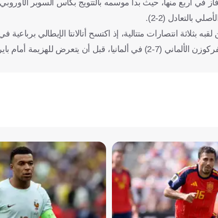
في أربع منها، حيث بدأ موسمه بالتتويج بكأس السوبر الأوروبي،
ي بالتعادل (2-2).
 بثلاثة انتصارات متتالية، إذ اكتسح أتالانتا الإيطالي برباعية في 