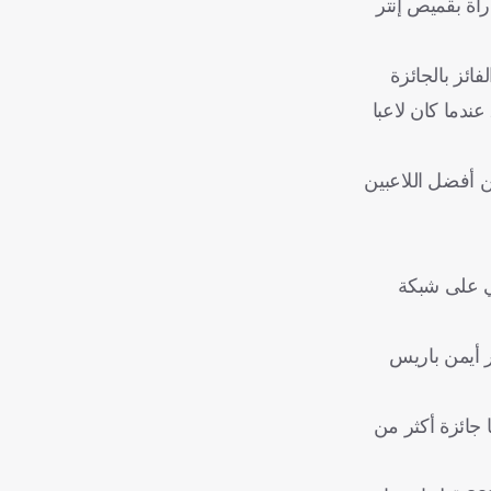
يمي، هدفين في 17 مباراة بقميص ريال مدريد ثم 12 هدفا في 73 مباراة، بخلاف 7 أهداف في 45 مباراة بقميص إنتر
ئز بالجائزة
مرتين في 2017 و2018، والنيجيري فيكتور أوسيمين مهاجم جالطة سراي التركي، الفائز بنفس الجائزة في العام قبل الماضي 2023 عندما كان لاعبا
 أفضل اللاعبين
بي على شبكة
ر أيمن باريس
جائزة أكثر من