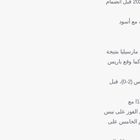
وارتبط أشرف حكيمي وكيليان مبابي، بصداقة قوية على مدار ثلاث سنوات سويا بصفوف باريس سان جيرمان بين عامي 2021 و2024 قبل انضمام
 مع أسود
ك مارسيليا بنتيجة
عة بسبب سوء الأحوال الجوية، كما وقع باريس
وجاءت انتصارات باريس سان جيرمان، على نانت وأنجيه بنتيجة واحدة (1-0) في أول جولتين، ثم اكتسح تولوز (6-3)، وتفوق على لانس (2-0)، قبل
مع ليل (1-1)، ثم تعادل مجددًا مع
قبل الفوز على نيس
لي للموسم الخامس على