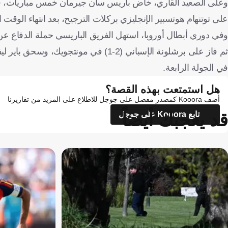
وعلى الصعيد القاري، خاض باريس سان جيرمان خمس مباريات، فاز 
على توتنهام هوتسبير الإنجليزي بركلات الترجيح، بعد انتهاء الوقت الأصل
وفي دوري أبطال أوروبا، استهل الفريق الباريسي حملة الدفاع عن لقبه
في الجولة الرابعة.
هل استمتعت بهذه القصة؟
أضف Kooora كمصدر مفضل على جوجل للاطلاع على المزيد من تقاريرنا
قد يعجبك أيضاً
تابع Kooora على جوجل