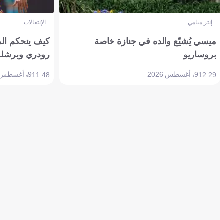
إنتر ميامي
الإنتقالات
ميسي يُشيّع والده في جنازة خاصة
كيف يتحكم ال
بروساريو
رودري وبرشلو
9 أغسطس 2026
9 أغسطس 2026
11:48
12:29