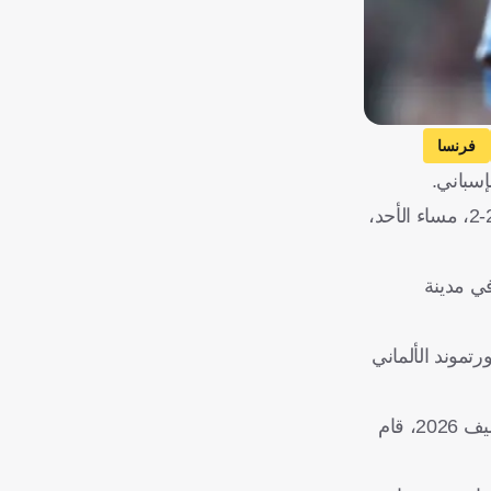
فرنسا
سباني.
وكان أشرف حكيمي، حاضرًا في مدرجات ملعب مارتينيز فاليرو، ليشاهد مباراة ريال مدريد ضد إلتشي التي انتهت بالتعادل الإيجابي 2-2، مساء الأحد،
في مدينة
ا دورتموند الألماني
وبعد عام واحد فقط، باع النادي الإيطالي، اللاعب المغربي الدولي، إلى باريس سان جيرمان مقابل 60 مليون يورو، بعقد يمتد حتى صيف 2026، قام