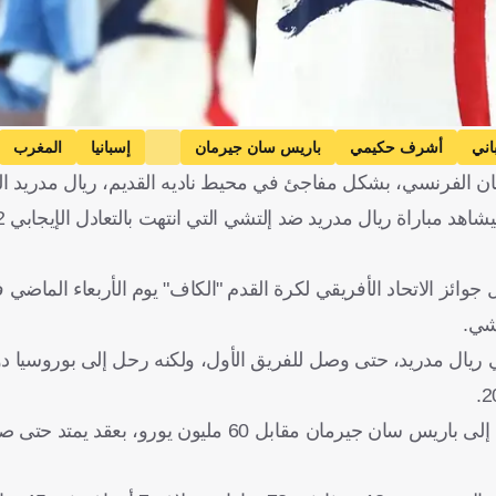
اني
أشرف حكيمي
باريس سان جيرمان
إسبانيا
المغرب
الفرنسي، بشكل مفاجئ في محيط ناديه القديم، ريال مدريد الإ
جوائز الاتحاد الأفريقي لكرة القدم "الكاف" يوم الأربعاء الماضي 
شي.
عمر 27 عامًا، بين صفوف ناشئي ريال مدريد، حتى وصل للفريق الأول، ولكنه رحل إلى بوروسي