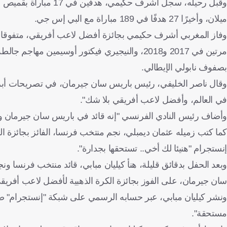
ميلان، وأخيرًا 27 هدفًا في 189 مباراة مع البي إس جي.
وفاز المغربي أشرف حكيمي بجائزة أفضل لاعب أفريقي، متفوقا ع
بصفوف نابولي الإيطالي.
وقال ناصر الخليفي، رئيس باريس سان جيرمان، في تصريحات أبرز
في العالم، وأفضل لاعب أفريقي بلا شك".
وأضاف رئيس النادي الفرنسي "إنه قائد في باريس سان جيرمان وقا
كما كتب زميله عثمان ديمبلي، نجم منتخب فرنسا، الفائز بجائزة ال
إنستجرام "هنيئا لك أخي.. تستحقها بجدارة".
وبعد الحفل بدقائق قليلة، هنأ كيليان مبابي، قائد منتخب فرنسا 
سان جيرمان، على الفوز بجائزة الكرة الذهبية لأفضل لاعب أفريق
ونشر كيليان مبابي، عبر حسابه الرسمي على شبكة "إنستجرام" صور
مستحقة".