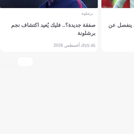
برشلونة
ي ينفصل عن
صفقة جديدة؟.. فليك يُعيد اكتشاف نجم
برشلونة
9 أغسطس 2026
15:45