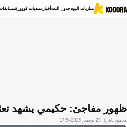
مباريات اليوم
جدول البث
أخبار
منتديات كووورة
مسابقات
ظهور مفاجئ: حكيمي يشهد تعثر ري
محمود باهي
23 نوفمبر 2025
17:54