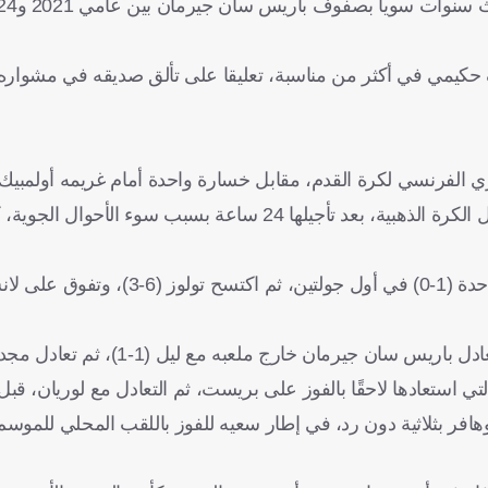
ف حكيمي في أكثر من مناسبة، تعليقا على تألق صديقه في مشواره
الموسم في الدوري الفرنسي لكرة القدم، مقابل خسارة واحدة أمام غريمه أولمبي
(0-1) في كلاسيكو فرنسا، وهي المباراة التي أُقيمت تزامنًا مع حفل الكرة الذهبية، بعد تأجيلها 24 سا
وقبل فترة التوقف الدولي في شهر أكتوبر/تشرين أول الماضي، تعادل باريس سان جيرمان خارج ملعبه 
 الترتيب التي استعادها لاحقًا بالفوز على بريست، ثم التعادل مع لوريان، 
ون بصعوبة بالغة بنتيجة (3-2)، وفاز على لوهافر بثلاثية دون رد، في إطار سعيه للفوز باللقب المح