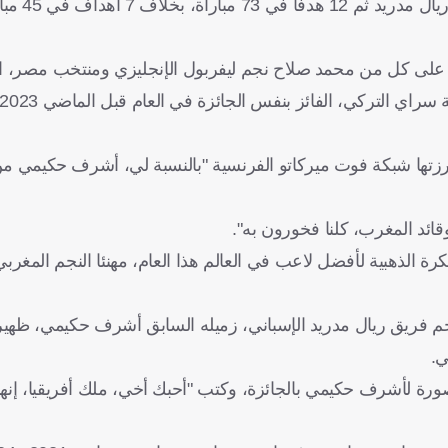
وقبل رحيله، سجل أشرف حك
لى كل من محمد صلاح نجم ليفربول الإنجليزي ومنتخب مصر، الفا
تها شبكة فوت ميركاتو الفرنسية "بالنسبة لي، أشرف حكيمي من
ئد المغرب، كلنا فخورون به".
كرة الذهبية لأفضل لاعب في العالم هذا العام، مهنئا النجم المغر
ونجم فريق ريال مدريد الإسباني، زميله السابق أشرف حكيمي، ظهي
ي.
ة لأشرف حكيمي بالجائزة، وكتب "أحبك أخي، ملك أفريقيا، إنها 