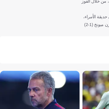
 من خلال الفوز
حديقة الأمراء،
ثم فاز على برشلونة الإسباني (2-1) في مونتجويك، وسحق باير ليفركوزن الألماني (7-2) في ألمانيا، قبل أن يتعرض للهزيمة أمام بايرن ميونخ (1-2)