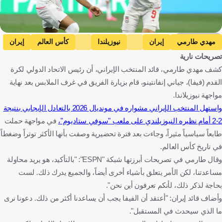
Getty Images
مهدي طارمي
إيران
نيوزيلندا
كأس العالم
إيران
تصريحات نارية
نيوزيلندا
كرة قدم
كشف مهدي طارمي، قائد المنتخب الإيراني، أن رئيس الاتحاد الدولي لكرة
القدم (فيفا)، جياني إنفانتينو، قام بزيارة الفريق في غرف الملابس بعد نهاية
مواجهة نيوزيلاندا.
واستهل المنتخب الإيراني مشواره في مونديال 2026 بالتعادل الإيجابي بنتيجة
2-2 أمام نظيره النيوزيلندي على ملعب "سوفي ستاديوم"،
في مواجهة حملت
طابعاً سياسياً مثيراً، وجاءت بعد فترة تحضيرية وصفت بأنها الأكثر توتراً وضغطاً
في تاريخ كأس العالم.
وقال طارمي في تصريحات أبرزتها شبكة "ESPN": "بالتأكيد، هو يريد محاولة
مساعدتنا، لكن الأمر يتعلق بأشياء أخرى أيضاً، والجميع يدرك ذلك. لست
بحاجة لذكر ذلك، لأنكم تعرفون أين نحن".
وأضاف قائد إيران: "أعتقد أن الفيفا يجب أن يساعدنا أكثر من ذلك. دعونا نرى
ما الذي سيحدث في المستقبل".