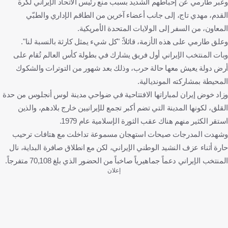
وعبر طارمي عن إحباطهم الشديد بسبب منع رئيس الاتحاد الإيراني لكرة
القدم، مهدي تاج، إلى جانب أعضاء آخرين من الطاقم الإداري والطبّي
المعاون، من السفر إلى الولايات المتحدة الأمريكية.
وعلق طارمي على هذه الأزمة، قائلاً: "كل شيء يمثل كارثة بالنسبة لنا".
وبات المنتخب الإيراني أول فريق يشارك في بطولة كأس العالم تُقام على
أرض دولة يعيش معها حالة حرب، وذلك بعد شهور من التوترات والشكوك
المحيطة بمشاركته المونديالية.
وزاد خوض إيران لمباراتها الافتتاحية في ضواحي مدينة لوس أنجلوس من حدة
القلق، لكونها المدينة التي تضم أكبر تجمع للإيرانيين خارج بلادهم، والذين
استقر الكثير منهم هناك عقب الثورة الإسلامية عام 1979.
وشهدت المدرجات صيحات استهجان مسموعة تداخلت مع هتافات ترحيب
حارة أثناء عزف النشيد الوطني الإيراني، لكن مع انطلاق صافرة البداية، نال
المنتخب الإيراني دعماً جماهيرياً صاخباً من الحضور الذي بلغ 70,108 متفرجاً.
إعلان