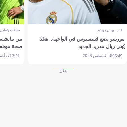
فينيسيوس جونيور
مقالات وتقارير
مورينيو يضع فينيسيوس في الواجهة.. هكذا
من مانشستر
يُبنى ريال مدريد الجديد
صحة موقف تين 
8 أغسطس 2026
7 أغسطس 2026
13:21
05:49
إعلان