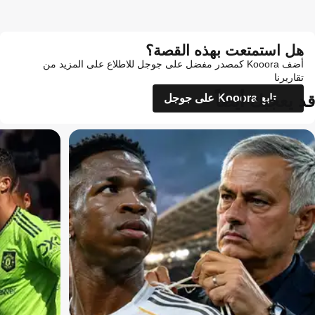
هل استمتعت بهذه القصة؟
أضف Kooora كمصدر مفضل على جوجل للاطلاع على المزيد من
تقاريرنا
قد يعجبك أيضاً
تابع Kooora على جوجل