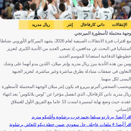
Getty Images
الإنتقالات
داني كارفاخال
إنتر
ريال مدريد
وجهة محتملة لأسطورة الميرنجي
دينزل دومفريس
ماركو باليسترا
إسبانيا
إيطاليا
هولندا
مع اقتراب فترة الانتقالات الصيفية لعام 2026، يشهد الميركاتو الأوروبي نشاطا
كرة قدم
استثنائيا في البحث عن مدافعين، إذ تسعى العديد من الأندية الكبرى لتعزيز
خطوطها الدفاعية استعدادا للموسم الجديد.
ومن بين هذه الأندية يبرز ريال مدريد وإنتر ميلان، اللذين يبدو أنهما على وشك
التعاون في صفقات متبادلة بطرق مباشرة وغير مباشرة، لتعزيز الجبهة
اليمنى لكل منهما.
وبحسب الصحفي ألبرتو بيريرو قد يكون إنتر ميلان الوجهة المحتملة لأسطورة
ريال مدريد داني كارفاخال، الذي انفصل مؤخرا عن "لوس بلانكوس" بعد انتهاء
عقده، حيث وضع نهاية لمسيرة امتدت 13 عاما مع الفريق الأول للعملاق
الإسباني.
اقرأ أيضا: بيرناردو سيلفا يخمد حرب برشلونة وأتلتيكو مدريد
اقرأ أيضا: 4 ملفات عاجلة.. حل سعودي ضمن خطة ديكو لإنعاش برشلونة