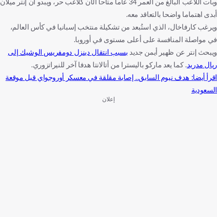
وبات اللاعب البالغ من العمر 34 عاما متاحا الآن كلاعب حر، ويبدو أن إنتر ميلان
أبدى اهتماما واضحا بالتعاقد معه.
ويرغب كارفاخال، الذي استُبعد من تشكيلة منتخب إسبانيا في كأس العالم،
في مواصلة المنافسة على أعلى مستوى في أوروبا.
ويبحث إنتر عن ظهير أيمن جديد
بسبب انتقال دينزل دومفريس الوشيك إلى
ريال مدريد
. كما يعد ماركو باليسترا من أتالانتا هدفا آخر للنيراتزوري.
اقرأ أيضا: هدف نيوم السابق.. إصابة مقلقة في معسكر أوروجواي قبل موقعة
السعودية
إعلان