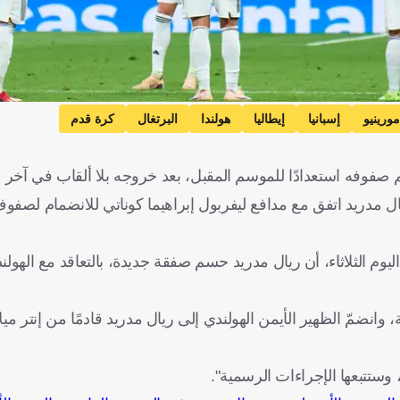
ورينيو
إسبانيا
إيطاليا
هولندا
البرتغال
كرة قدم
م صفوفه استعدادًا للموسم المقبل، بعد خروجه بلا ألقاب في آخر
يال مدريد اتفق مع مدافع ليفربول إبراهيما كوناتي للانضمام لصفو
ليوم الثلاثاء، أن ريال مدريد حسم صفقة جديدة، بالتعاقد مع الهولن
نضمّ الظهير الأيمن الهولندي إلى ريال مدريد قادمًا من إنتر مي
وستتبعها الإجراءات الرسمية".