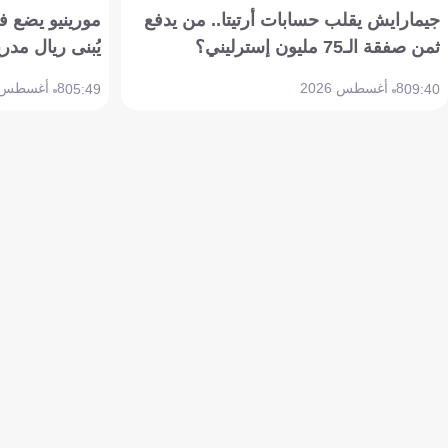
جيمارايش يقلب حسابات أرتيتا.. من يدفع
مورينيو يضع ف
ثمن صفقة الـ75 مليون إسترليني؟
يُبنى ريال مدري
8 أغسطس 2026
8 أغسطس 2026
05:49
09:40