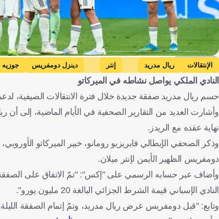
Getty Images
الإنتقالات
ريال مدريد
إنتر
دينزل دومفريس
جوزيه م
النادي الملكي يواصل نشاطه في الميركاتو
حسم ريال مدريد صفقة جديدة خلال فترة الانتقالات الصيفية، لدع
وأشارت العديد من التقارير الصحفية في الأيام الماضية، إلى أن ر
نهاية عقده مع الريدز.
وذكر الصحفي الإيطالي فابريزيو رومانو، خبير الميركاتو الأوروبي، ا
دومفريس الظهير الأيمن لإنتر ميلان.
وأضاف عبر حسابه الرسمي على "إكس": "تمّ الاتفاق على الصفقة، وا
النادي الإسباني قيمة الشرط الجزائي البالغة 20 مليون يورو".
وتابع: "قبل دومفريس عرض ريال مدريد، وتمّ إتمام الصفقة الليلة، 