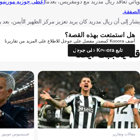
ويأتي تعاقد ريال مدريد مع دومفريس، بعدما
أعطى جوزيه مورينيو 
الصفقة.
يشار إلى أن ريال مدريد كان يريد تعزيز مركز الظهير الأيمن، بعد 
هل استمتعت بهذه القصة؟
أضف Kooora كمصدر مفضل على جوجل للاطلاع على المزيد من تقاريرنا
قد يعجبك أيضاً
تابع Kooora على جوجل
مقالات وتقارير
فينيسيوس جونيور