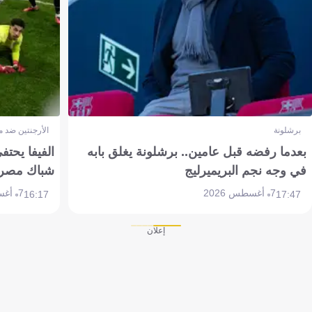
برشلونة
الأرجنتين ضد 
بعدما رفضه قبل عامين.. برشلونة يغلق بابه
الفيفا يحتفي
في وجه نجم البريميرليج
شباك مصر
7 أغسطس 2026
7 أغسطس 2026
16:17
17:47
إعلان