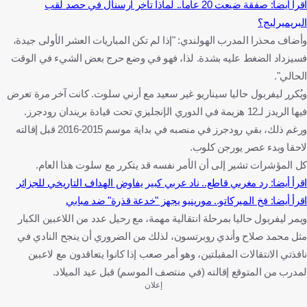
اقرأ أيضا: صفقة ضيعت 20 عاما.. لماذا تأخر آرسنال في حصد لقب
البريميرليج؟
وأضاف محذرا المدرب الهولندي: "إذا لم تكن المباريات العشر الأولى جيدة،
فسيزداد الضغط عليه بشدة. لذا، فهو في وضع حرج بعض الشيء في الوقت
الحالي".
ويُكرر ليفربول حاليا سيناريو غير سعيد مع أرني سلوت. كانت آخر مرة تعرض
فيها الريدز لـ12 هزيمة في الدوري الإنجليزي تحت قيادة بريندان رودجرز.
ورغم ذلك، بقي رودجرز في منصبه في بداية موسم 2015-2016 قبل إقالته
لاحقا وبدء عصر يورجن كلوب.
كل المؤشرات تشير إلى أن الأمر نفسه قد يتكرر مع سلوت هذا العام.
اقرأ أيضا: رد مغربي قاطع.. ناد عربي كبير يفاوض الهداف التاريخي للجزائر
اقرأ أيضا: فخ الميركاتو.. مورينيو يجهز "خدعة قذرة" ضد مبابي
ويمر ليفربول حاليا بمرحلة انتقالية مهمة، مع رحيل عدد من اللاعبين الكبار
مثل محمد صلاح وأندي روبرتسون، لذلك من الضروري أن ينجح النادي في
نافذتي الانتقالات المقبلتين، وهو أمر صعب إذا كانوا يتعاقدون مع لاعبين
لمدرب من المتوقع إقالته (في منتصف الموسم) قبل عيد الميلاد.
إعلان