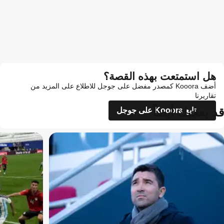
هل استمتعت بهذه القصة؟
أضف Kooora كمصدر مفضل على جوجل للاطلاع على المزيد من
تقاريرنا
قد يعجبك أيضاً
تابع Kooora على جوجل