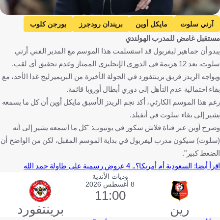
Getty Images
آرني سلوت
مايكل أوين
بريندان رودجرز
يورجن كلوب
مستقبل غامض للمدرب الهولندي
ليفربول ضد برينتفورد
ليفربول
برينتفورد
يبدو أن جماهير ليفربول قد استسلمت هذا الموسم مع المدير الفني أرني
الدوري الإنجليزي الممتاز
هولندا
إنجلترا
أيرلندا الشمالية
سلوت، بعد 12 هزيمة في الدوري الإنجليزي الممتاز وعدم تحقيق أي لقب.
ألمانيا
كرة قدم
ويواجه الريدز فريق برينتفورد في الجولة الأخيرة من البريميرليج غدا الأحد، مع
بقاء احتمالية عدم التأهل إلى دوري أبطال أوروبا قائمة.
رغم هذا الموسم الكارثي، أكد نجم الريدز الأسبق مايكل أوين أن كل ما يسمعه
يشير إلى بقاء سلوت في أنفيلد.
وصرح أوين عبر قناة فلاش سكور في يوتيوب: "كل ما أسمعه يشير إلى أنه
(سلوت) سيكون مدرب ليفربول في بداية الموسم المقبل، لكن من الواضح أن
الضغط كبير".
اقرأ أيضا: السعودية أم أمريكا؟.. 4 عروض رسمية على طاولة حمد الله
وديات الأندية
8 أغسطس 2026
11:00
رين
برينتفورد