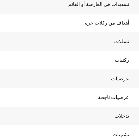
تسديدات في العارضة أو القائم
أهداف من ركلات حرة
تسللات
ركنيات
عرضيات
عرضيات ناجحة
تدخلات
تشتيتات