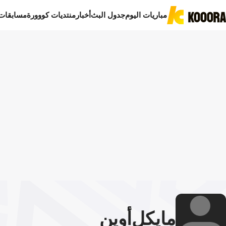
مباريات اليوم
جدول البث
أخبار
منتديات كووورة
مسابقات
مايكل
أوين