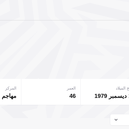
 الميلاد
العمر
المركز
1
46
مهاجم